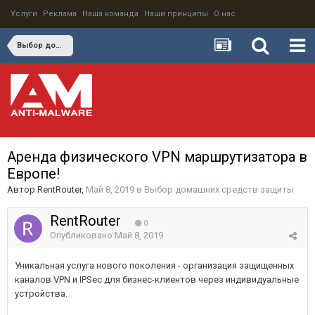
Услуги
Реклама
Наша команда
Наши принципы
О нас
Выбор домашних средств защиты
Аренда физического VPN маршрутизатора в
Европе!
Автор
RentRouter
,
Май 8, 2019
в
Выбор домашних средств защиты
RentRouter
0
Опубликовано
Май 8, 2019
Уникальная услуга нового поколения - организация защищенных
каналов VPN и IPSec для бизнес-клиентов через индивидуальные
устройства.