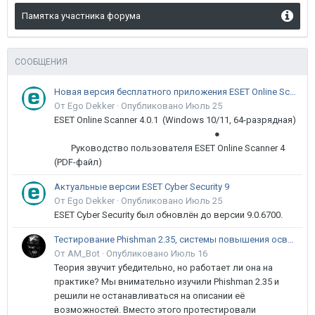
Памятка участника форума
СООБЩЕНИЯ
Новая версия бесплатного приложения ESET Online Scanner доступна пользователям
От Ego Dekker ·
Опубликовано
Июль 25
ESET Online Scanner 4.0.1 (Windows 10/11, 64-разрядная)
●
Руководство пользователя ESET Online Scanner 4
(PDF-файл)
Актуальные версии ESET Cyber Security 9
От Ego Dekker ·
Опубликовано
Июль 25
ESET Cyber Security был обновлён до версии 9.0.6700.
Тестирование Phishman 2.35, системы повышения осведомлённости пользователей в сфере ИБ
От AM_Bot ·
Опубликовано
Июль 16
Теория звучит убедительно, но работает ли она на
практике? Мы внимательно изучили Phishman 2.35 и
решили не останавливаться на описании её
возможностей. Вместо этого протестировали