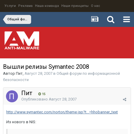
Услуги
Реклама
Наша команда
Наши принципы
О нас
Общий форум по информационной безопасности
Вышли релизы Symantec 2008
Автор
Пит
,
Август 28, 2007
в
Общий форум по информационной
безопасности
Пит
15
Опубликовано
Август 28, 2007
http://www.symantec.com/norton/theme.jsp?t...=hhobanner_text
Из нового в NIS: