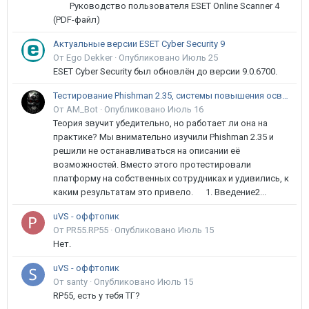
Руководство пользователя ESET Online Scanner 4
(PDF-файл)
Актуальные версии ESET Cyber Security 9
От Ego Dekker ·
Опубликовано
Июль 25
ESET Cyber Security был обновлён до версии 9.0.6700.
Тестирование Phishman 2.35, системы повышения осведомлённости пользователей в сфере ИБ
От AM_Bot ·
Опубликовано
Июль 16
Теория звучит убедительно, но работает ли она на
практике? Мы внимательно изучили Phishman 2.35 и
решили не останавливаться на описании её
возможностей. Вместо этого протестировали
платформу на собственных сотрудниках и удивились, к
каким результатам это привело. 1. Введение2...
uVS - оффтопик
От PR55.RP55 ·
Опубликовано
Июль 15
Нет.
uVS - оффтопик
От santy ·
Опубликовано
Июль 15
RP55, есть у тебя ТГ?