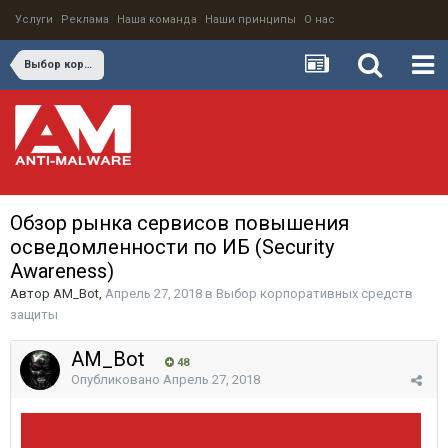
Услуги
Реклама
Наша команда
Наши принципы
О нас
Выбор корпоративных средств защиты
Обзор рынка сервисов повышения
осведомленности по ИБ (Security
Awareness)
Автор
AM_Bot
,
Апрель 27, 2018
в
Выбор корпоративных средств
защиты
AM_Bot
48
Опубликовано
Апрель 27, 2018