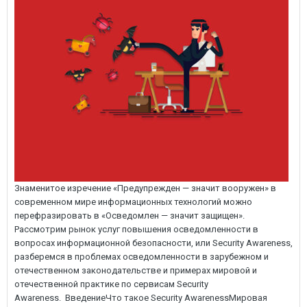
Знаменитое изречение «Предупрежден — значит вооружен» в современном мире информационных технологий можно перефразировать в «Осведомлен — значит защищен». Рассмотрим рынок услуг повышения осведомленности в вопросах информационной безопасности, или Security Awareness, разберемся в проблемах осведомленности в зарубежном и отечественном законодательстве и примерах мировой и отечественной практике по сервисам Security Awareness. ВведениеЧто такое Security AwarenessМировая практика по Security Awareness3.1. Вопросы осведомленности в международных стандартах3.2. Вопросы осведомленности в Евросоюзе3.3. Вопросы осведомленности в СШАРоссийская практика по Security AwarenessКраткий обзор сервисов Security Awareness в России5.1. Kaspersky Security Awareness5.2. Phishman Awareness Center5.3. «Антифишинг» — система обучения и контроля защищенности сотрудников5.4. UBS Security Awareness Platform5.5. Syssoft Security Awareness5.6. Deteact AwarenessВыводы ВведениеВ современном мире телекоммуникационных технологий работники во всех сферах деятельности должны обладать знаниями не только в рамках своих производственных процессов, но и обязательно обладать знаниями и умениями, связанными с обеспечением ИБ. Это обусловлено как требованиями законодательства Российской Федерации, нормативными правовыми актами, международными и отечественными стандартами и внутренними документами организации, так и просто одним из негласных правил безопасности — обеспечить безопасность важной для организации информации.Однако ситуация уже много лет не меняется — основной причиной большинства инцидентов ИБ остается рядовой пользователь. Чаще всего причиной возникновения их является халатность, невнимательность и простое незнание основных принципов обеспечения ИБ.Даже если вы внедрите самые современные и самые дорогие подсистемы обеспечения информационной безопасности, а ваш персонал по-прежнему не знает и не выполняет основные правила обеспечения ИБ, организация будет подвержена угрозам.Для решения такой проблемы необходимо повышать осведомленность, обучать и формировать навыки в области обеспечения ИБ. И начинать все это необходимо с руководства организации.В рамках статьи мы постараемся рассмотреть, что же представляет собой процесс осведомленности в области безопасности, или Security Awareness, зачем это нужно, а также какова ситуация на мировом и отечественном рынке в данной сфере. Что такое Security AwarenessСамо словосочетание Security Awareness, или повышение осведомленности в вопросах безопасности, вошло в обиход совсем недавно. Все начиналось с простого и понятного обучения персонала и его тестирования. Потом появились тренинги, которые вошли в систему обучения. И лишь после этого появилось понятие осведомленности.Осведомленность является компонентом системы образования организации, которая направлена на изменение поведения и понимания персонала организации в вопросах использования технологий, интернета и выполнения обязанностей. Повышение осведомленности является отдельным элементом обучения персонала и выполняется на постоянной основе с использованием различных методов предоставления информации персоналу.Самое раннее упоминание «осведомленности», которое удалось найти, определено в специальной публикации NIST 800-16-1998 Information Technology Security Training Requirements: A Role- and Performance-Based Model. В данном документе отмечается, что осведомленность не является обучением. Целью презентаций по повышению осведомленности является просто сосредоточить внимание на вопросах, связанных с безопасностью. Презентации по повышению осведомленности предназначены для того, чтобы показать проблемы безопасности ИТ и как необходимо на них реагировать. В деятельности по повышению осведомленности учащийся является получателем информации, в то время как учащийся на тренинге играет более активную роль.Повышение осведомленности носит формальный характер, имея целью формирование знаний и навыков, чтобы облегчить выполнение работы. Рисунок 1. Учебный процесс согласно NIST 800-16 Где-то в 2003 году уже в документе NIST SP 800-50-2003 Building an Information Technology Security Awareness and Training Program, который построен на базе NIST 800-16, появляется понятие Security Awareness. Таким образом, понятие зародилось в Америке.В данном документе отмечается, что учебный процесс является непрерывным. Он начинается с осведомленности, укрепляется на тренингах и формируется в рамках обучения.Взаимосвязь видов учебного процесса, согласно NIST SP 800-50, показана на рисунке 2. Рисунок 2. Взаимосвязь видов учебного процесса согласно NIST SP 800-50 Итак, повышение осведомленности в вопросах ИБ — это часть системы обучения персонала, а значит, часть менеджмента ИБ. При этом повышение осведомленности в вопросах ИБ в организации должно начинаться с руководства. Если руководство организации понимает важность обеспечения ИБ и необходимость построения постоянно развивающейся системы обеспечения безопасности организации, то вопросы, связанные с необходимостью обучения и повышения осведомленности персонала, будут решаться без проблем. Ведь как мы с вами знаем, информационная безопасность — это не просто установленный антивирус на компьютере пользователя! А ведь до сих пор много людей считают, что после установки антивируса их организация полностью защищена от всех киберугроз.Процесс повышения осведомленности в вопросах ИБ как часть системы обучения персонала подразумевает использование определенных форм, видов и методов обучения. На то, как и чему обучать персонал организации, влияют различные факторы, начиная от размеров организации, понимания руководства организации, знаний обучаемых и заканчивая выделенным бюджетом на обучение.По данным «Лаборатории Касперского», исследования и опросы показывают, что большинство существующих программ повышения осведомленности в сфере ИБ недостаточно эффективны. Причин такого положения дел несколько:пользователям скучно читать описания политик и техническую документацию, термины не всегда понятны, а описания атак вызывают скепсис. Упор делается на запреты, а не на примеры того, как нужно поступать;у сотрудников отсутствует мотивация к обучению (они не допускают, что могут стать мишенями злоумышленников, либо, напротив, думают, что с хакерами бороться бесполезно и предпринимать что-либо для своей защиты бессмысленно);пользователи видят в отделе ИБ помеху в работе, а не защитников, и постоянно пытаются обойти установленные меры безопасности;кроме того, сложно оценить результат тренинга по осведомленности. Обычно учитывается только число пользователей, прошедших обучение, но даже если есть результаты неких тестов — обычно все равно не очень понятно, стоили ли усилия результатов. Мировая практика по Security AwarenessМировую практику в части законодательства мы уже начали рассматривать ранее. В этом разделе продолжим и рассмотрим международное, европейское и американское законодательство, а также какие сервисы Security Awareness представлены за рубежом.Вопросы осведомленности в международных стандартахЕсли рассматривать мировую практику по осведомленности в вопросах информационной безопасности, то мы видим, что за рубежом на законодательном уровне этим вопросом озаботились в конце девяностых — начале нулевых, еще в международном стандарте ISO/IEC 17799:2000 Information technology – Code of Practice for Information Security Management, который в 2005 году был принят в России как ГОСТ Р ИСО/МЭК 17799–2005 «Информационная технология. Практические правила управления информационной безопасностью», предъявляются требования по обучению персонала организации вопросам информационной безопасности. ISO/IEC 17799 в дальнейшем стал ISO/IEC 27002.Согласно международному стандарту ISO/IEC 27000:2016 Information Technology — Security Techniques — Information Security Management Systems — Overview and Vocabulary («Информационная технология — Методы и средства обеспечения безопасности — Системы менеджмента информационной безопасности — Общий обзор и терминология») (в РФ известен как ГОСТ Р ИСО/МЭК 27000–2012, идентичный ISO/IEC 27000:2009), для успешной реализации системы менеджмента информационной безопасности (СМИБ), позволяющей организации достигать своих бизнес-целей, имеет значение большое количество факторов. Одним из них является эффективная программа повышения осведомленности, обучения и подготовки по информационной безопасности, доводящая до сведения всех сотрудников их обязанности по обеспечению информационной безопасности, сформулированные в политиках и стандартах информационной безопасности, и побуждающая их к соответственным действиям.Вопросам осведомленности ИБ в международном стандарте ISO/IEC 27001:2013 Information Technology — Security Techniques — Information Security Management Systems — Requirements («Информационная технология — Методы и средства обеспечения безопасности — Системы менеджмента информационной безопасности — Требования») (в РФ был известен как ГОСТ Р ИСО/МЭК 27001-2006, но уже выведенный к настоящему времени из действия, идентичный ISO/IEC 27001:2005) посвящен подраздел 7.3. «Осведомленность» (Awareness). В нем приведены требования, что лица, осуществляющие работу под контролем организации, должны быть осведомлены о:политике информационной безопасности;своем вкладе в обеспечение эффективности системы менеджмента информационной безопасности, включая выгоды от улучшения функционирования информационной безопасности;последствиях несоблюдения требований системы менеджмента информационной безопасности.В международном стандарте ISO/IEC 27002:2013 Information Technology — Security Techniques — Code of Practice for Information Security Controls («Информационная технология. Методы и средства обеспечения безопасности. Свод правил по мерам и средствам контроля и управления информационной безопасностью») (в РФ — ГОСТ Р ИСО/МЭК 27002-2012, идентичный ISO/IEC 27002:2005) в разделе 7.2. «В течение занятости» отмечается, что в организации необходимо обеспечить уверенность в том, что сотрудники и пользователи сторонних организаций осведомл