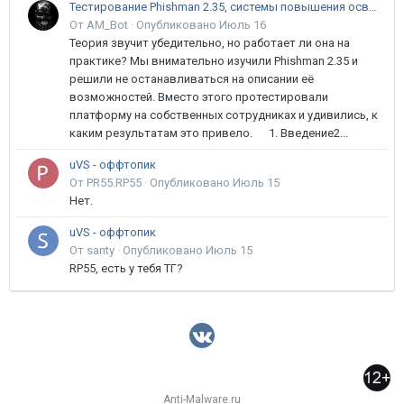
Тестирование Phishman 2.35, системы повышения осведомлённости пользователей в сфере ИБ
От AM_Bot ·
Опубликовано
Июль 16
Теория звучит убедительно, но работает ли она на
практике? Мы внимательно изучили Phishman 2.35 и
решили не останавливаться на описании её
возможностей. Вместо этого протестировали
платформу на собственных сотрудниках и удивились, к
каким результатам это привело. 1. Введение2...
uVS - оффтопик
От PR55.RP55 ·
Опубликовано
Июль 15
Нет.
uVS - оффтопик
От santy ·
Опубликовано
Июль 15
RP55, есть у тебя ТГ?
Anti-Malware.ru