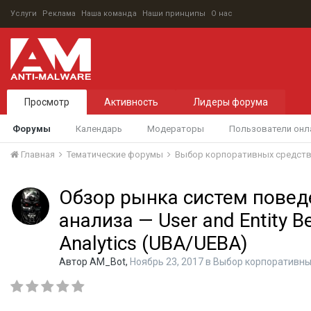
Услуги
Реклама
Наша команда
Наши принципы
О нас
Просмотр
Активность
Лидеры форума
Форумы
Календарь
Модераторы
Пользователи онл
Главная
Тематические форумы
Выбор корпоративных средст
Обзор рынка систем повед
анализа — User and Entity Be
Analytics (UBA/UEBA)
Автор
AM_Bot
,
Ноябрь 23, 2017
в
Выбор корпоративны