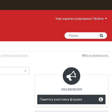
Уже зарегистрированы? Войти
Обзор рынка систем поведенческого анализа — User and Entity Behavioral Analytics (UBA/UEBA)
Вся активность
одписчики
0
ОБЪЯВЛЕНИЯ
Памятка участника форума