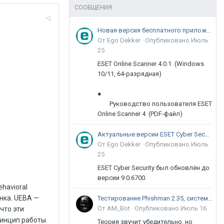
СООБЩЕНИЯ
Новая версия бесплатного приложения ESET Online Scanner доступна пользователям
От Ego Dekker ·
Опубликовано
Июль
25
ESET Online Scanner 4.0.1 (Windows
10/11, 64-разрядная)
●
Руководство пользователя ESET
Online Scanner 4 (PDF-файл)
Актуальные версии ESET Cyber Security 9
От Ego Dekker ·
Опубликовано
Июль
25
ESET Cyber Security был обновлён до
версии 9.0.6700.
ет этот рынок вице-президент Gartner Авива Литан. И для этого есть основания.Мировой рынок UEBA-систем показывает стремительный рост — так со своего появления в 2014 году он растет на 100% от года к году - $50 млн в 2015 году, $100 млн в 2016 году, $200 млн в 2017 году (прогноз). При этом, как самостоятельный продукт UEBA-системы скорее всего в ближайшей перспективе перестанут существовать. И дело здесь в самой технологии.Действительно, UEBA-системы — это мощный аналитический инструмент. При этом для эффективного анализа эти системы требуют большого количества данных, собранных из разных источников. Задачи сбора и систематизации таких данных решают SIEM-системы, предоставляющие доступный из коробки инструментарий по сбору и базовому анализ
Тестирование Phishman 2.35, системы повышения осведомлённости пользователей в сфере ИБ
От AM_Bot ·
Опубликовано
Июль 16
Теория звучит убедительно, но