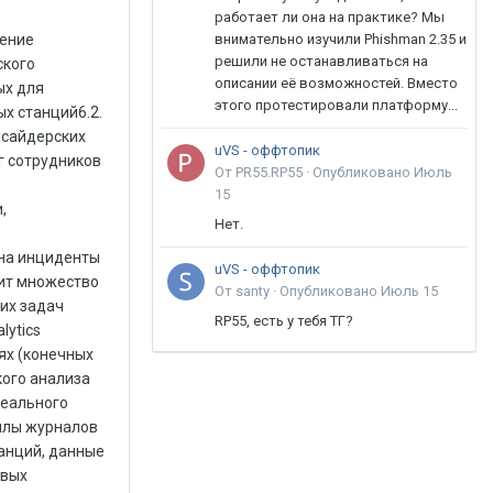
работает ли она на практике? Мы
внимательно изучили Phishman 2.35 и
решили не останавливаться на
описании её возможностей. Вместо
этого протестировали платформу...
uVS - оффтопик
От PR55.RP55 ·
Опубликовано
Июль
15
Нет.
uVS - оффтопик
От santy ·
Опубликовано
Июль 15
RP55, есть у тебя ТГ?