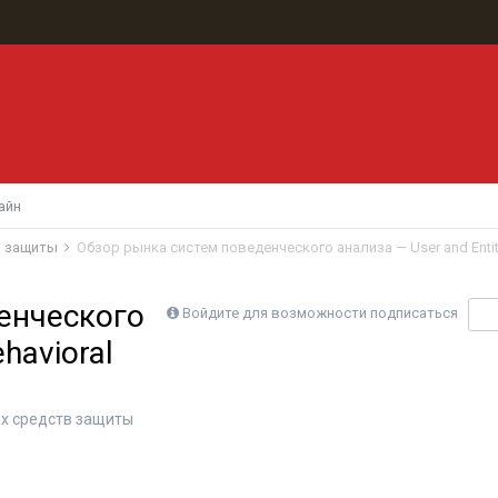
айн
в защиты
енческого
Войдите для возможности подписаться
П
havioral
х средств защиты