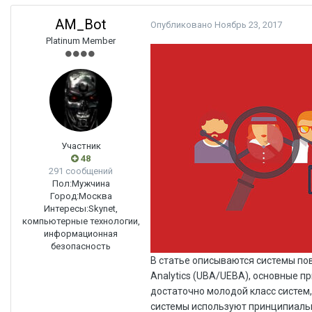
AM_Bot
Опубликовано
Ноябрь 23, 2017
Platinum Member
Участник
48
291 сообщений
Пол:
Мужчина
Город:
Москва
Интересы:
Skynet,
компьютерные технологии,
информационная
безопасность
В статье описываются системы поведенческого анализа пользователей и сущностей User and Entity Behavioral Analytics (UBA/UEBA), основные принципы их работы, сферы использования и тенденции развития рынка. UEBA — достаточно молодой класс систем, но представляющий большой практический интерес в связи с тем, что эти системы используют принципиально новый подход в борьбе с современными угрозами. ВведениеПринцип работы UEBA-системКакие прикладные задачи решают системы поведенческого анализа?3.1. Определение скомпрометированных аккаунтов пользователей и конечных станций3.2. Определение и предотвращение инсайдерских угроз3.3. Мониторинг сотрудников и их прав доступаМировой рынок систем поведенческого анализаРоссийский рынок систем поведенческого анализаКраткий обзор продуктов, предназначенных для поведенческого анализа6.1. Определение скомпрометированных аккаунтов пользователей и конечных станций6.2. Exabeam Advanced Analytics (Exabeam)6.3. Splunk UBA (Splunk)6.4. Определение и предотвращение инсайдерских угроз6.5. Microsoft Advanced Threat Analytics (ATA) (Microsoft)6.6. ObserveIT (ObserveIT)6.7. Мониторинг сотрудников и их прав доступа6.8. HPE ArcSight UBA (HPE/MicroFocus)6.9. IBM QRadar UBA (IBM)6.10. Другие игрокиВыводы ВведениеЦелевых атак стало больше, они стали более изощрёнными и продуманными, злонамеренные пользователи стали умнее, а корпоративные информационные системы показывают лавинообразный вертикальный и горизонтальный рост. В таком мире контролировать и реагировать на инциденты информационной безопасности становится все сложнее и дороже. Поэтому перед индустрией ИБ стоит множество задач по автоматизации процессов определения и реагирования на инциденты и угрозы. Одну из таких задач решают системы класса User [and Entity] Behavioral Analytics (UEBA/UBA).User [and Entity] Behavioral Analytics (UEBA/UBA) — класс систем, позволяющих на основе массивов данных о пользователях и ИТ-сущностях (конечных станциях, серверах, коммутаторах и т. д.) с помощью алгоритмов машинного обучения и статистического анализа строить модели поведения пользователей и определять отклонения от этих моделей, как в режиме реального времени, так и ретроспективно. В качестве источников данных для UEBA-систем могут выступать файлы журналов серверных и сетевых компонентов, журналы систем безопасности, локальные журналы с конечных станций, данные из систем аутентификации и даже содержание переписки в социальных сетях, мессенджерах и почтовых сообщениях.Формально UEBA и UBA относятся к одному классу систем, но при этом имеют одно фундаментальное отличие. UBA-системы берут за основу информацию, связанную только с пользовательской активностью и, соответственно, фокусируются на пользователях и их ролях. UEBA-системы информацию о пользователях и ролях обогащают информацией о системном окружении — хостах, приложениях, сетевом трафике и системах хранения данных. Это позволяет UEBA-системам строить профили не только пользователей, но и всего ИТ-окружения. Благодаря этому UEBA-системы, в отличие от UBA, способны идентифицировать более широкий класс угроз, связанных не только с пользователями, но и с объектами ИТ-инфраструктуры.Системы