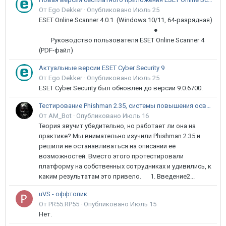
От Ego Dekker ·
Опубликовано
Июль 25
ESET Online Scanner 4.0.1 (Windows 10/11, 64-разрядная)
●
Руководство пользователя ESET Online Scanner 4
(PDF-файл)
Актуальные версии ESET Cyber Security 9
От Ego Dekker ·
Опубликовано
Июль 25
ESET Cyber Security был обновлён до версии 9.0.6700.
Тестирование Phishman 2.35, системы повышения осведомлённости пользователей в сфере ИБ
От AM_Bot ·
Опубликовано
Июль 16
Теория звучит убедительно, но работает ли она на
практике? Мы внимательно изучили Phishman 2.35 и
решили не останавливаться на описании её
возможностей. Вместо этого протестировали
платформу на собственных сотрудниках и удивились, к
каким результатам это привело. 1. Введение2...
uVS - оффтопик
От PR55.RP55 ·
Опубликовано
Июль 15
Нет.