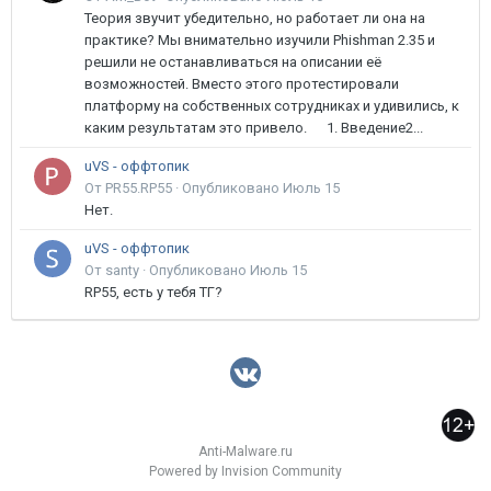
Теория звучит убедительно, но работает ли она на
практике? Мы внимательно изучили Phishman 2.35 и
решили не останавливаться на описании её
возможностей. Вместо этого протестировали
платформу на собственных сотрудниках и удивились, к
каким результатам это привело. 1. Введение2...
uVS - оффтопик
От PR55.RP55 ·
Опубликовано
Июль 15
Нет.
uVS - оффтопик
От santy ·
Опубликовано
Июль 15
RP55, есть у тебя ТГ?
Anti-Malware.ru
Powered by Invision Community