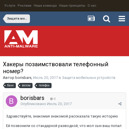
Услуги
Реклама
Наша команда
Наши принципы
О нас
Защита мобильных устройств
Хакеры позаимствовали телефонный
номер?
Автор
borisbars
,
Июль 20, 2017
в
Защита мобильных устройств
банк
взлом
телефон
borisbars
0
Опубликовано
Июль 20, 2017
Здравствуйте, знакомая знакомой рассказала такую историю
Ей позвонили со стандарной разводкой, что мол сын ваш попал