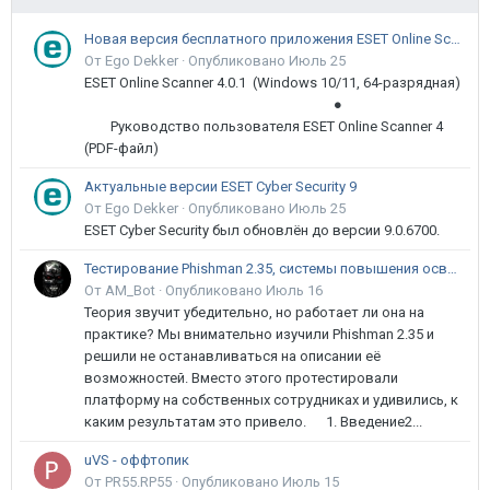
Новая версия бесплатного приложения ESET Online Scanner доступна пользователям
От Ego Dekker ·
Опубликовано
Июль 25
ESET Online Scanner 4.0.1 (Windows 10/11, 64-разрядная)
●
Руководство пользователя ESET Online Scanner 4
(PDF-файл)
Актуальные версии ESET Cyber Security 9
От Ego Dekker ·
Опубликовано
Июль 25
ESET Cyber Security был обновлён до версии 9.0.6700.
Тестирование Phishman 2.35, системы повышения осведомлённости пользователей в сфере ИБ
От AM_Bot ·
Опубликовано
Июль 16
Теория звучит убедительно, но работает ли она на
практике? Мы внимательно изучили Phishman 2.35 и
решили не останавливаться на описании её
возможностей. Вместо этого протестировали
платформу на собственных сотрудниках и удивились, к
каким результатам это привело. 1. Введение2...
uVS - оффтопик
От PR55.RP55 ·
Опубликовано
Июль 15