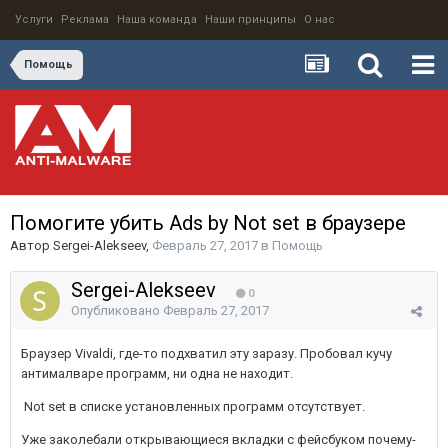
Услуги
Реклама
Наша команда
Наши принципы
О нас
Помощь
Помогите убить Ads by Not set в браузере
Автор
Sergei-Alekseev
,
Февраль 27, 2017
в
Помощь
Sergei-Alekseev
0
Опубликовано
Февраль 27, 2017
Браузер Vivaldi, где-то подхватил эту заразу. Пробовал кучу
антималваре программ, ни одна не находит.
Not set в списке установленных программ отсутствует.
Уже заколебали открывающиеся вкладки с фейсбуком почему-