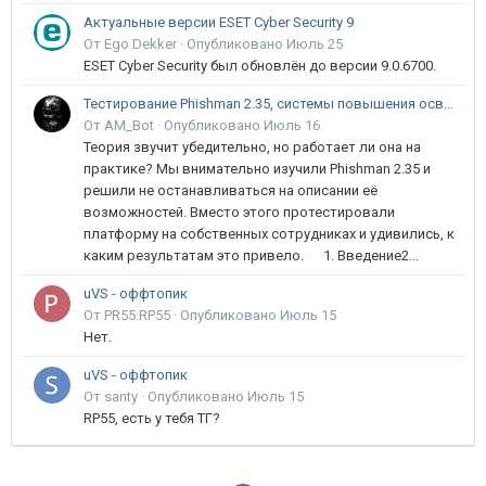
Актуальные версии ESET Cyber Security 9
От Ego Dekker ·
Опубликовано
Июль 25
ESET Cyber Security был обновлён до версии 9.0.6700.
Тестирование Phishman 2.35, системы повышения осведомлённости пользователей в сфере ИБ
От AM_Bot ·
Опубликовано
Июль 16
Теория звучит убедительно, но работает ли она на
практике? Мы внимательно изучили Phishman 2.35 и
решили не останавливаться на описании её
возможностей. Вместо этого протестировали
платформу на собственных сотрудниках и удивились, к
каким результатам это привело. 1. Введение2...
uVS - оффтопик
От PR55.RP55 ·
Опубликовано
Июль 15
Нет.
uVS - оффтопик
От santy ·
Опубликовано
Июль 15
RP55, есть у тебя ТГ?