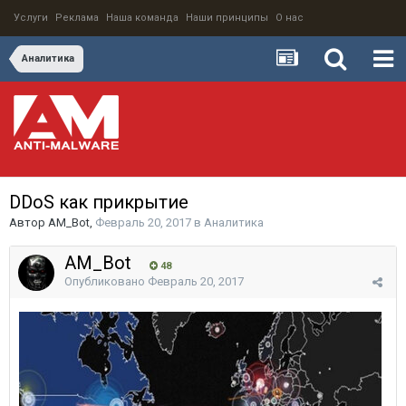
Услуги
Реклама
Наша команда
Наши принципы
О нас
Аналитика
DDoS как прикрытие
Автор
AM_Bot
,
Февраль 20, 2017
в
Аналитика
AM_Bot
48
Опубликовано
Февраль 20, 2017