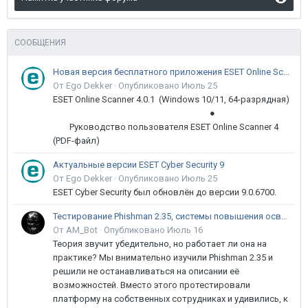
СООБЩЕНИЯ
Новая версия бесплатного приложения ESET Online Scanner доступна пользователям
От Ego Dekker ·
Опубликовано
Июль 25
ESET Online Scanner 4.0.1 (Windows 10/11, 64-разрядная)
●
Руководство пользователя ESET Online Scanner 4
(PDF-файл)
Актуальные версии ESET Cyber Security 9
От Ego Dekker ·
Опубликовано
Июль 25
ESET Cyber Security был обновлён до версии 9.0.6700.
Тестирование Phishman 2.35, системы повышения осведомлённости пользователей в сфере ИБ
От AM_Bot ·
Опубликовано
Июль 16
Теория звучит убедительно, но работает ли она на
практике? Мы внимательно изучили Phishman 2.35 и
решили не останавливаться на описании её
возможностей. Вместо этого протестировали
платформу на собственных сотрудниках и удивились, к