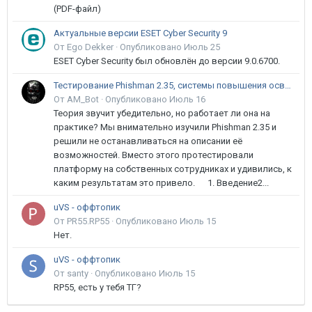
(PDF-файл)
Актуальные версии ESET Cyber Security 9
От Ego Dekker ·
Опубликовано
Июль 25
ESET Cyber Security был обновлён до версии 9.0.6700.
Тестирование Phishman 2.35, системы повышения осведомлённости пользователей в сфере ИБ
От AM_Bot ·
Опубликовано
Июль 16
Теория звучит убедительно, но работает ли она на
практике? Мы внимательно изучили Phishman 2.35 и
решили не останавливаться на описании её
возможностей. Вместо этого протестировали
платформу на собственных сотрудниках и удивились, к
каким результатам это привело. 1. Введение2...
uVS - оффтопик
От PR55.RP55 ·
Опубликовано
Июль 15
Нет.
uVS - оффтопик
От santy ·
Опубликовано
Июль 15
RP55, есть у тебя ТГ?