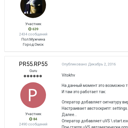
Участник
639
2434 сообщений
Пол:
Мужчина
Город:
Омск
PR55.RP55
Опубликовано
Декабрь 2, 2016
Guru
Vitokhv
На данный момент это возможно т
И там это работает так:
Оператор добавляет сигнатуру вир
Настраивает австоскрипт: settings.
Участник
Далее...
84
Оператор добавляет uVS \ start.ex
2490 сообщений
При старте uVS автоматически опре