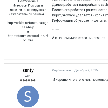
Пол:
Мужчина
Далее работает настройка по settin
Интересы:
Помощь в
лечении PC от вирусов и
После чего работает ранее настрое
нежелательной рекламы.
Вирус/Adware удаляется - копия у
Информация об угрозе пишется в ло
http://chklst.ru/forum/catego
ries/help
------
и
https://forum.esetnod32.ru/f
А в нашем мире этого ничего нет.
orum6/
santy
Опубликовано
Декабрь 2, 2016
Guru
И хорошо, что этого нет, посколь