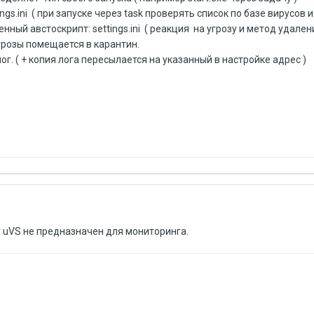
gs.ini ( при запуске через task проверять список по базе вирусов и
нный австоскрипт: settings.ini ( реакция на угрозу и метод удален
грозы помещается в карантин.
г. ( + копия лога пересылается на указанный в настройке адрес )
ку uVS не предназначен для мониторинга.