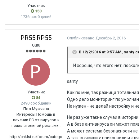
Участник
153
1736 сообщений
PR55.RP55
Опубликовано
Декабрь 2, 2016
Guru
В 12/2/2016 at 9:57 AM, santy с
И хорошо, что этого нет, поско
santy
Участник
Как по мне, так разница тотальная
84
Одно дело мониторинг по умолчани
2490 сообщений
Не нужен - не делай настройку и н
Пол:
Мужчина
Интересы:
Помощь в
Не раз уже такие случаи в истории
лечении PC от вирусов и
А в базе антивируса он может поя
нежелательной рекламы.
А может система безопасности не
http://chklst.ru/forum/catego
А так: выявили > прикончили и д