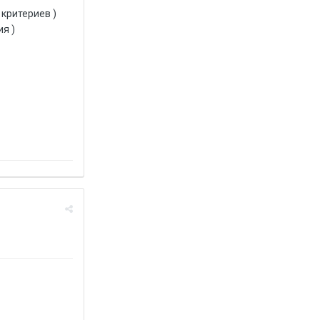
 критериев )
ия )