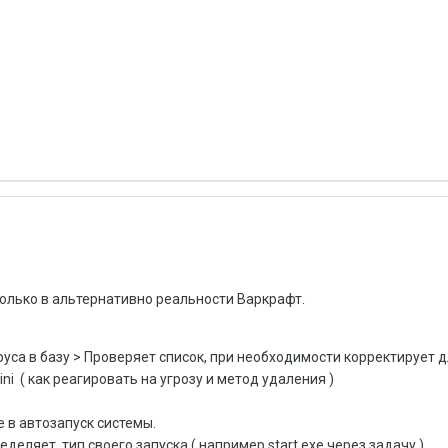
олько в альтернативно реальности Варкрафт.
уса в базу > Проверяет список, при необходимости корректирует д
ini ( как реагировать на угрозу и метод удаления )
e в автозапуск системы.
деляет тип своего запуска ( например start.exe через задачу )