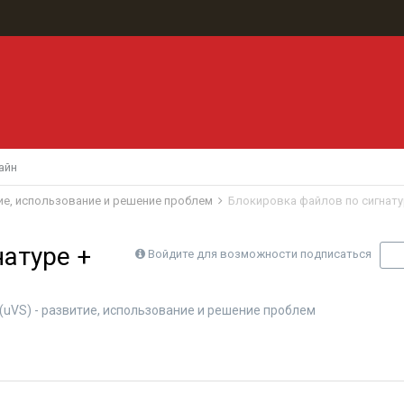
айн
звитие, использование и решение проблем
Блокировка файлов по сигнату
атуре +
Войдите для возможности подписаться
П
er (uVS) - развитие, использование и решение проблем