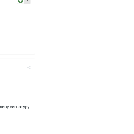
1
лину сигнатуру