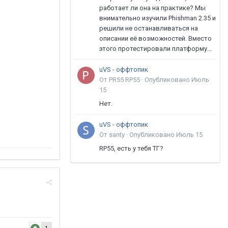
работает ли она на практике? Мы
внимательно изучили Phishman 2.35 и
решили не останавливаться на
описании её возможностей. Вместо
этого протестировали платформу...
uVS - оффтопик
От PR55.RP55 ·
Опубликовано
Июль
15
Нет.
uVS - оффтопик
От santy ·
Опубликовано
Июль 15
RP55, есть у тебя ТГ?