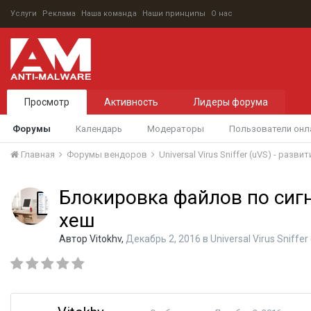
Услуги
Реклама
Наша команда
Наши принципы
О нас
Просмотр
Активность
Лидеры форума
Форумы
Календарь
Модераторы
Пользователи онл
Главная
Форумы вендоров
Universal Virus Sniffer (uVS) - ра
Блокировка файлов по сигн
хеш
Автор
Vitokhv
,
Декабрь 2, 2016
в
Universal Virus Sniff