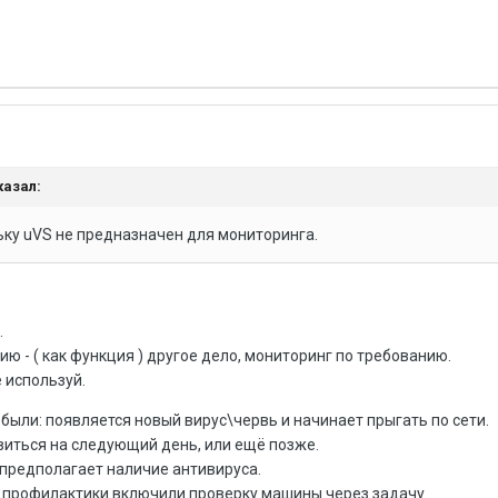
казал:
льку uVS не предназначен для мониторинга.
.
ю - ( как функция ) другое дело, мониторинг по требованию.
е используй.
 были: появляется новый вирус\червь и начинает прыгать по сети.
виться на следующий день, или ещё позже.
 предполагает наличие антивируса.
ля профилактики включили проверку машины через задачу.