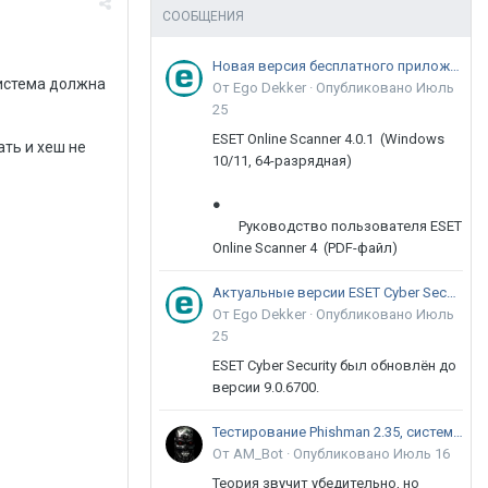
СООБЩЕНИЯ
Новая версия бесплатного приложения ESET Online Scanner доступна пользователям
система должна
От Ego Dekker ·
Опубликовано
Июль
25
ESET Online Scanner 4.0.1 (Windows
ть и хеш не
10/11, 64-разрядная)
●
Руководство пользователя ESET
Online Scanner 4 (PDF-файл)
Актуальные версии ESET Cyber Security 9
От Ego Dekker ·
Опубликовано
Июль
25
ESET Cyber Security был обновлён до
версии 9.0.6700.
Тестирование Phishman 2.35, системы повышения осведомлённости пользователей в сфере ИБ
От AM_Bot ·
Опубликовано
Июль 16
Теория звучит убедительно, но