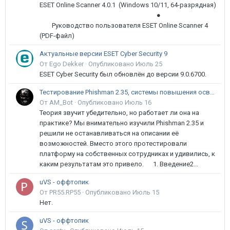
ESET Online Scanner 4.0.1 (Windows 10/11, 64-разрядная)
●
Руководство пользователя ESET Online Scanner 4
(PDF-файл)
Актуальные версии ESET Cyber Security 9
От Ego Dekker ·
Опубликовано
Июль 25
ESET Cyber Security был обновлён до версии 9.0.6700.
Тестирование Phishman 2.35, системы повышения осведомлённости пользователей в сфере ИБ
От AM_Bot ·
Опубликовано
Июль 16
Теория звучит убедительно, но работает ли она на
практике? Мы внимательно изучили Phishman 2.35 и
решили не останавливаться на описании её
возможностей. Вместо этого протестировали
платформу на собственных сотрудниках и удивились, к
каким результатам это привело. 1. Введение2...
uVS - оффтопик
От PR55.RP55 ·
Опубликовано
Июль 15
Нет.
uVS - оффтопик