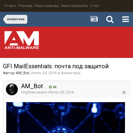
Услуги
Реклама
Наша команда
Наши принципы
О нас
Аналитика
GFI MailEssentials: почта под защитой
Автор
AM_Bot
,
Июль 29, 2016
в
Аналитика
AM_Bot
48
Опубликовано
Июль 29, 2016