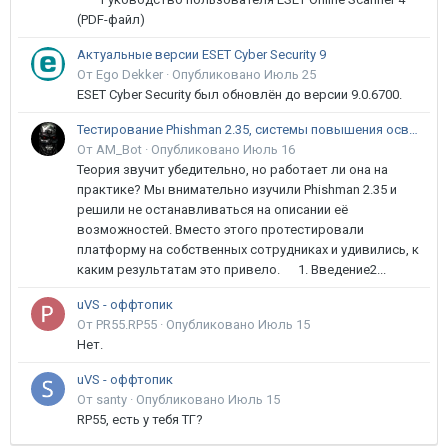
(PDF-файл)
Актуальные версии ESET Cyber Security 9
От Ego Dekker ·
Опубликовано
Июль 25
ESET Cyber Security был обновлён до версии 9.0.6700.
Тестирование Phishman 2.35, системы повышения осведомлённости пользователей в сфере ИБ
От AM_Bot ·
Опубликовано
Июль 16
Теория звучит убедительно, но работает ли она на
практике? Мы внимательно изучили Phishman 2.35 и
решили не останавливаться на описании её
возможностей. Вместо этого протестировали
платформу на собственных сотрудниках и удивились, к
каким результатам это привело. 1. Введение2...
uVS - оффтопик
От PR55.RP55 ·
Опубликовано
Июль 15
Нет.
uVS - оффтопик
От santy ·
Опубликовано
Июль 15
RP55, есть у тебя ТГ?