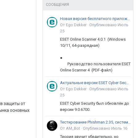
СООБЩЕНИЯ
Новая версия бесплатного приложения ESET Online Scanner доступна пользователям
От Ego Dekker ·
Опубликовано
Июль
25
ESET Online Scanner 4.0.1 (Windows
10/11, 64-разрядная)
●
Руководство пользователя ESET
Online Scanner 4 (PDF-файл)
Актуальные версии ESET Cyber Security 9
От Ego Dekker ·
Опубликовано
Июль
25
тв защиты от
ESET Cyber Security был обновлён до
версии 9.0.6700.
ынка основных
Тестирование Phishman 2.35, системы повышения осведомлённости пользователей в сфере ИБ
От AM_Bot ·
Опубликовано
Июль 16
Теория звучит убедительно, но