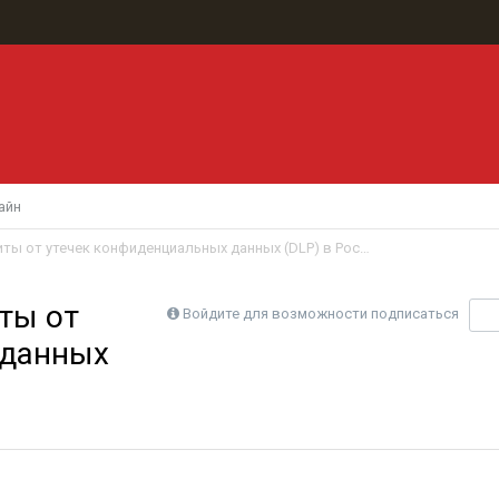
айн
Анализ рынка систем защиты от утечек конфиденциальных данных (DLP) в России 2013-2016
ты от
Войдите для возможности подписаться
П
 данных