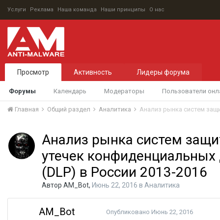
Услуги
Реклама
Наша команда
Наши принципы
О нас
Просмотр
Активность
Лидеры форума
Форумы
Календарь
Модераторы
Пользователи онл
Главная
Общий раздел
Аналитика
Анализ рынка систем защи
утечек конфиденциальных
(DLP) в России 2013-2016
Автор
AM_Bot
,
Июнь 22, 2016
в
Аналитика
AM_Bot
Опубликовано
Июнь 22, 2016