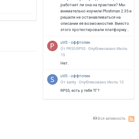
работает ли она на практике? Мы
внимательно изучили Phishman 2.35 и
решили не останавливаться на
описании её возможностей. Вместо
этого протестировали платформу...
uVS - оффтопик
От PR55.RP55 ·
Опубликовано
Июль
15
Нет.
uVS - оффтопик
От santy ·
Опубликовано
Июль 15
RP55, есть у тебя ТГ?
Вся активность