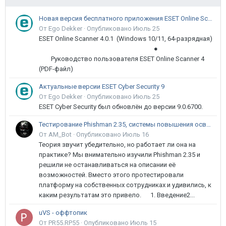
Новая версия бесплатного приложения ESET Online Scanner доступна пользователям
От Ego Dekker ·
Опубликовано
Июль 25
ESET Online Scanner 4.0.1 (Windows 10/11, 64-разрядная)
●
Руководство пользователя ESET Online Scanner 4
(PDF-файл)
Актуальные версии ESET Cyber Security 9
От Ego Dekker ·
Опубликовано
Июль 25
ESET Cyber Security был обновлён до версии 9.0.6700.
Тестирование Phishman 2.35, системы повышения осведомлённости пользователей в сфере ИБ
От AM_Bot ·
Опубликовано
Июль 16
Теория звучит убедительно, но работает ли она на
практике? Мы внимательно изучили Phishman 2.35 и
решили не останавливаться на описании её
возможностей. Вместо этого протестировали
платформу на собственных сотрудниках и удивились, к
каким результатам это привело. 1. Введение2...
uVS - оффтопик
От PR55.RP55 ·
Опубликовано
Июль 15