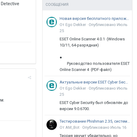
t Detective
СООБЩЕНИЯ
Новая версия бесплатного приложения ESET Online Scanner доступна пользователям
От Ego Dekker ·
Опубликовано
Июль
25
ESET Online Scanner 4.0.1 (Windows
10/11, 64-разрядная)
●
Руководство пользователя ESET
Online Scanner 4 (PDF-файл)
Актуальные версии ESET Cyber Security 9
От Ego Dekker ·
Опубликовано
Июль
25
им.
ESET Cyber Security был обновлён до
версии 9.0.6700.
Тестирование Phishman 2.35, системы повышения осведомлённости пользователей в сфере ИБ
От AM_Bot ·
Опубликовано
Июль 16
Теория звучит убедительно, но