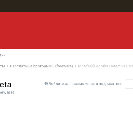
айн
иты
Бесплатные программы (freeware)
McAfee® Rootkit Detective Bet
eta
Войдите для возможности подписаться
П
eeware)