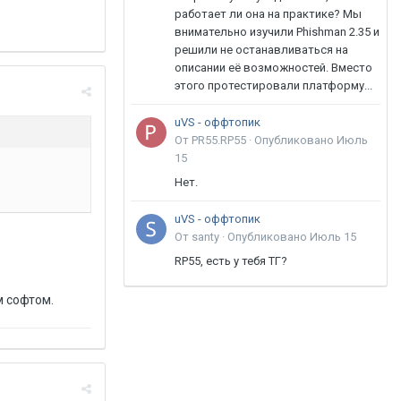
работает ли она на практике? Мы
внимательно изучили Phishman 2.35 и
решили не останавливаться на
описании её возможностей. Вместо
этого протестировали платформу...
uVS - оффтопик
От PR55.RP55 ·
Опубликовано
Июль
15
Нет.
uVS - оффтопик
От santy ·
Опубликовано
Июль 15
RP55, есть у тебя ТГ?
м софтом.