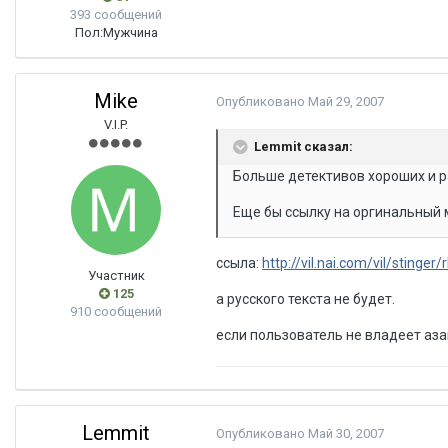
393 сообщений
Пол:
Мужчина
Mike
Опубликовано
Май 29, 2007
V.I.P.
Lemmit сказал:
Больше детективов хороших и 
Еще бы ссылку на оргинальный м
ссыла:
http://vil.nai.com/vil/stinger/
Участник
125
а русского текста не будет.
910 сообщений
если пользователь не владеет аз
Lemmit
Опубликовано
Май 30, 2007