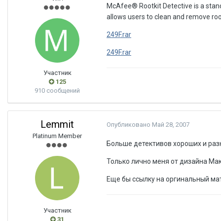
McAfee® Rootkit Detective is a standa
allows users to clean and remove roo
249F.rar
249F.rar
Участник
125
910 сообщений
Lemmit
Опубликовано
Май 28, 2007
Platinum Member
Больше детективов хороших и раз
Только лично меня от дизайна Макк
Еще бы ссылку на оргинальный мате
Участник
31