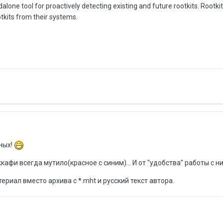
lone tool for proactively detecting existing and future rootkits. Rootki
tkits from their systems.
ных!
афи всегда мутило(красное с синим)... И от "удобства" работы с н
риал вместо архива с *.mht и русский текст автора.