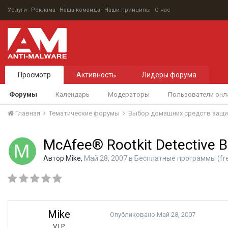
Услуги
Реклама
Наша команда
Наши принципы
О нас
Просмотр
Активность
Лидеры форума
Форумы
Календарь
Модераторы
Пользователи онл
Главная
Тематические форумы
Выбор домашних средств защ
McAfee® Rootkit Detective B
Автор
Mike
,
Май 28, 2007
в
Бесплатные программы (fr
Mike
Опубликовано
Май 28, 2007
V.I.P.