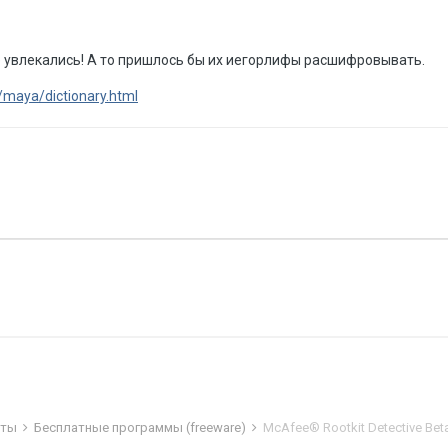
е увлекались! А то пришлось бы их иегорлифы расшифровывать.
/maya/dictionary.html
иты
Бесплатные программы (freeware)
McAfee® Rootkit Detective Bet