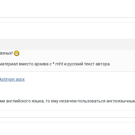
разных!
атериал вместо архива с *.mht и русский текст автора.
rkstinger.aspx
ами английского языка, то ему незачем пользоваться англоязычны