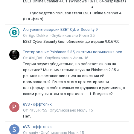
ESET Online Scanner 4.0.1 (Windows 10/11, 64-разрядная)
●
Руководство пользователя ESET Online Scanner 4
(PDF-файл)
Актуальные версии ESET Cyber Security 9
От Ego Dekker ·
Опубликовано
Июль 25
ESET Cyber Security был обновлён до версии 9.0.6700.
Тестирование Phishman 2.35, системы повышения осведомлённости пользователей в сфере ИБ
От AM_Bot ·
Опубликовано
Июль 16
Теория звучит убедительно, но работает ли она на
практике? Мы внимательно изучили Phishman 2.35 и
решили не останавливаться на описании её
возможностей. Вместо этого протестировали
платформу на собственных сотрудниках и удивились, к
каким результатам это привело. 1. Введение2...
uVS - оффтопик
От PR55.RP55 ·
Опубликовано
Июль 15
Нет.
uVS - оффтопик
От santy ·
Опубликовано
Июль 15