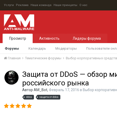
Услуги
Реклама
Наша команда
Наши принципы
О нас
Просмотр
Активность
Лидеры форума
Форумы
Календарь
Модераторы
Пользователи онл
Главная
Тематические форумы
Выбор корпоративных средст
Защита от DDoS — обзор м
российского рынка
Автор
AM_Bot
,
Февраль 17, 2016
в
Выбор корпоративн
ddos
защита от ddos