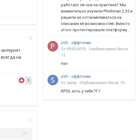
работает ли она на практике? Мы
внимательно изучили Phishman 2.35 и
решили не останавливаться на
описании её возможностей. Вместо
этого протестировали платформу...
uVS - оффтопик
От PR55.RP55 ·
Опубликовано
Июль
е интернет
15
 всегда на
Нет.
uVS - оффтопик
1
От santy ·
Опубликовано
Июль 15
RP55, есть у тебя ТГ?