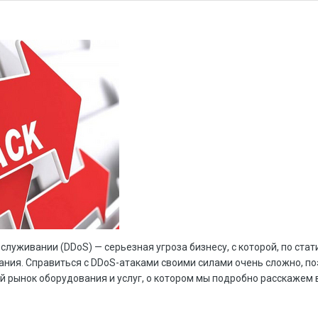
служивании (DDoS) — серьезная угроза бизнесу, с которой, по стат
ания. Справиться с DDoS-атаками своими силами очень сложно, по
 рынок оборудования и услуг, о котором мы подробно расскажем в