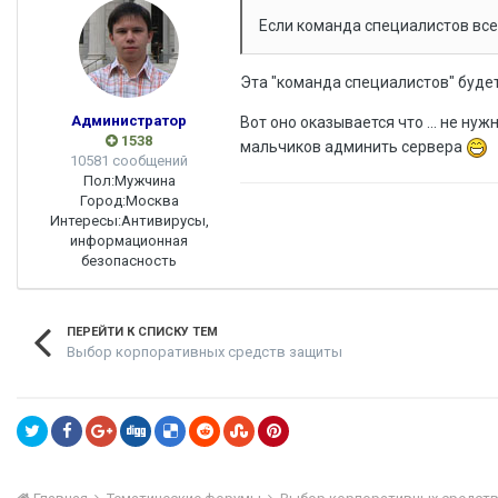
Если команда специалистов все
Эта "команда специалистов" буде
Администратор
Вот оно оказывается что ... не ну
1538
мальчиков админить сервера
10581 сообщений
Пол:
Мужчина
Город:
Москва
Интересы:
Антивирусы,
информационная
безопасность
ПЕРЕЙТИ К СПИСКУ ТЕМ
Выбор корпоративных средств защиты