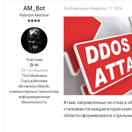
AM_Bot
Опубликовано
Февраль 17, 2016
Platinum Member
Участник
48
291 сообщений
Пол:
Мужчина
Город:
Москва
Интересы:
Skynet,
компьютерные технологии,
информационная
безопасность
Атаки, направленные на отказ в об
сталкивается каждая вторая комп
области сформировался отдельный