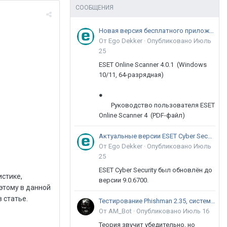
СООБЩЕНИЯ
Новая версия бесплатного приложения ESET Online Scanner доступна пользователям
От Ego Dekker ·
Опубликовано
Июль
25
ESET Online Scanner 4.0.1 (Windows
10/11, 64-разрядная)
●
Руководство пользователя ESET
Online Scanner 4 (PDF-файл)
Актуальные версии ESET Cyber Security 9
От Ego Dekker ·
Опубликовано
Июль
25
ESET Cyber Security был обновлён до
истике,
версии 9.0.6700.
этому в данной
 статье.
Тестирование Phishman 2.35, системы повышения осведомлённости пользователей в сфере ИБ
От AM_Bot ·
Опубликовано
Июль 16
Теория звучит убедительно, но