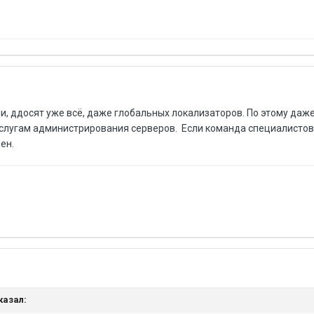
, ддосят уже всё, даже глобальных локализаторов. По этому даж
услугам администрирования серверов. Если команда специалистов
лен.
сказал: