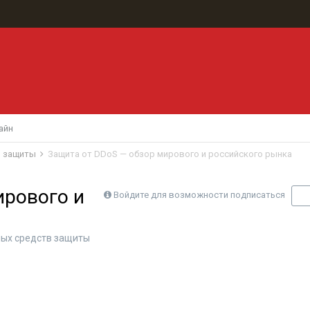
айн
в защиты
Защита от DDoS — обзор мирового и российского рынка
ирового и
Войдите для возможности подписаться
П
ых средств защиты