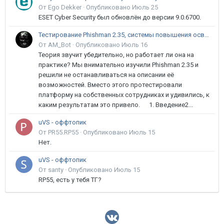
От Ego Dekker ·
Опубликовано
Июль 25
ESET Cyber Security был обновлён до версии 9.0.6700.
Тестирование Phishman 2.35, системы повышения осведомлённости пользователей в сфере ИБ
От AM_Bot ·
Опубликовано
Июль 16
Теория звучит убедительно, но работает ли она на
практике? Мы внимательно изучили Phishman 2.35 и
решили не останавливаться на описании её
возможностей. Вместо этого протестировали
платформу на собственных сотрудниках и удивились, к
каким результатам это привело. 1. Введение2...
uVS - оффтопик
От PR55.RP55 ·
Опубликовано
Июль 15
Нет.
uVS - оффтопик
От santy ·
Опубликовано
Июль 15
RP55, есть у тебя ТГ?