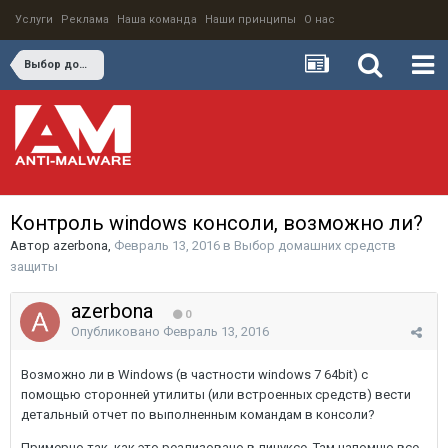
Услуги
Реклама
Наша команда
Наши принципы
О нас
Выбор домашних средств защиты
Контроль windows консоли, возможно ли?
Автор
azerbona
,
Февраль 13, 2016
в
Выбор домашних средств
защиты
azerbona
0
Опубликовано
Февраль 13, 2016
Возможно ли в Windows (в частности windows 7 64bit) с
помощью сторонней утилиты (или встроенных средств) вести
детальный отчет по выполненным командам в консоли?
Примерно так, как это реализовано в линуксе. Там напомню все