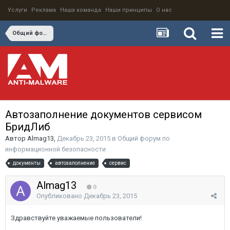
Услуги
Реклама
Наша команда
Наши принципы
О нас
Общий форум по информационной безопасности
Автозаполнение документов сервисом
БридЛиб
Автор
Almag13
,
Декабрь 23, 2015
в
Общий форум по
информационной безопасности
документы
автозаполнение
сервис
Almag13
0
Опубликовано
Декабрь 23, 2015
Здравствуйте уважаемые пользователи!