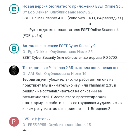
Новая версия бесплатного приложения ESET Online Scanner доступна пользователям
От Ego Dekker ·
Опубликовано
Июль 25
ESET Online Scanner 4.0.1 (Windows 10/11, 64-разрядная)
●
Руководство пользователя ESET Online Scanner 4
(PDF-файл)
Актуальные версии ESET Cyber Security 9
От Ego Dekker ·
Опубликовано
Июль 25
ESET Cyber Security был обновлён до версии 9.0.6700.
Тестирование Phishman 2.35, системы повышения осведомлённости пользователей в сфере ИБ
От AM_Bot ·
Опубликовано
Июль 16
Теория звучит убедительно, но работает ли она на
практике? Мы внимательно изучили Phishman 2.35 и
решили не останавливаться на описании её
возможностей. Вместо этого протестировали
платформу на собственных сотрудниках и удивились, к
каким результатам это привело. 1. Введение2...
uVS - оффтопик
От PR55.RP55 ·
Опубликовано
Июль 15
Нет.