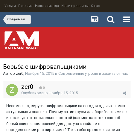
Услуги
Реклама
Наша команда
Наши принципы
О нас
Современные угрозы и защита от них
Борьба с шифровальщиками
Автор
zer0
,
Ноябрь 15, 2015
в
Современные угрозы и защита от них
zer0
0
Опубликовано
Ноябрь 15, 2015
Несомненно, вирусы-шифровальщики на сегодня одни их самых
актуальных и опасных. Почему антивирусы для борьбы с ними не
используют относительно простой (как мне кажется) способ:
белый список приложений для доступа к файлам с
определенными расширениями? Т.е. чтобы приложения не из