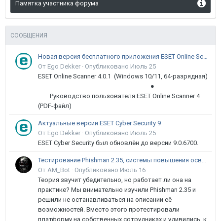
Памятка участника форума
СООБЩЕНИЯ
Новая версия бесплатного приложения ESET Online Scanner доступна пользователям
От Ego Dekker ·
Опубликовано
Июль 25
ESET Online Scanner 4.0.1 (Windows 10/11, 64-разрядная)
●
Руководство пользователя ESET Online Scanner 4
(PDF-файл)
Актуальные версии ESET Cyber Security 9
От Ego Dekker ·
Опубликовано
Июль 25
ESET Cyber Security был обновлён до версии 9.0.6700.
Тестирование Phishman 2.35, системы повышения осведомлённости пользователей в сфере ИБ
От AM_Bot ·
Опубликовано
Июль 16
Теория звучит убедительно, но работает ли она на
практике? Мы внимательно изучили Phishman 2.35 и
решили не останавливаться на описании её
возможностей. Вместо этого протестировали
платформу на собственных сотрудниках и удивились, к