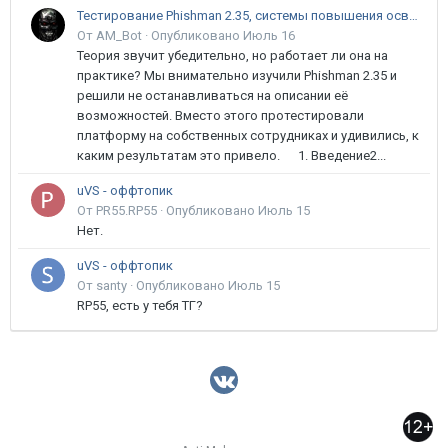
Тестирование Phishman 2.35, системы повышения осведомлённости пользователей в сфере ИБ
От AM_Bot ·
Опубликовано
Июль 16
Теория звучит убедительно, но работает ли она на
практике? Мы внимательно изучили Phishman 2.35 и
решили не останавливаться на описании её
возможностей. Вместо этого протестировали
платформу на собственных сотрудниках и удивились, к
каким результатам это привело. 1. Введение2...
uVS - оффтопик
От PR55.RP55 ·
Опубликовано
Июль 15
Нет.
uVS - оффтопик
От santy ·
Опубликовано
Июль 15
RP55, есть у тебя ТГ?