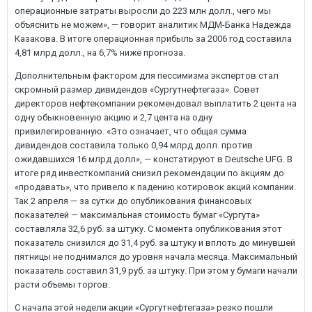
операционные затраты выросли до 223 млн долл., чего мы
объяснить не можем», — говорит аналитик МДМ-Банка Надежда
Казакова. В итоге операционная прибыль за 2006 год составила
4,81 млрд долл., на 6,7% ниже прогноза.
Дополнительным фактором для пессимизма экспертов стал
скромный размер дивидендов «Сургутнефтегаза». Совет
директоров нефтекомпании рекомендовал выплатить 2 цента на
одну обыкновенную акцию и 2,7 цента на одну
привилегированную. «Это означает, что общая сумма
дивидендов составила только 0,94 млрд долл. против
ожидавшихся 16 млрд долл», — констатируют в Deutsche UFG. В
итоге ряд инвесткомпаний снизил рекомендации по акциям до
«продавать», что привело к падению котировок акций компании.
Так 2 апреля — за сутки до опубликования финансовых
показателей — максимальная стоимость бумаг «Сургута»
составляла 32,6 руб. за штуку. С момента опубликования этот
показатель снизился до 31,4 руб. за штуку и вплоть до минувшей
пятницы не поднимался до уровня начала месяца. Максимальный
показатель составил 31,9 руб. за штуку. При этом у бумаги начали
расти объемы торгов.
С начала этой недели акции «Сургутнефтегаза» резко пошли