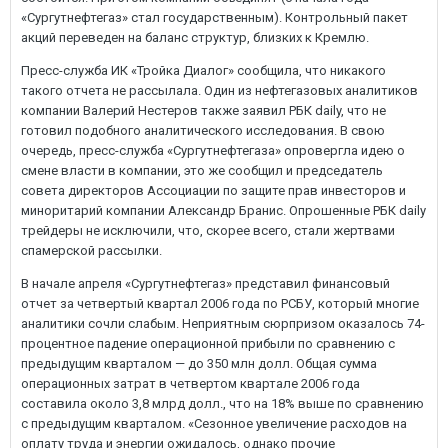
«Сургутнефтегаз» стал государственным). Контрольный пакет
акций переведен на баланс структур, близких к Кремлю.
Пресс-служба ИК «Тройка Диалог» сообщила, что никакого
такого отчета не рассылала. Один из нефтегазовых аналитиков
компании Валерий Нестеров также заявил РБК daily, что не
готовил подобного аналитического исследования. В свою
очередь, пресс-служба «Сургутнефтегаза» опровергла идею о
смене власти в компании, это же сообщил и председатель
совета директоров Ассоциации по защите прав инвесторов и
миноритарий компании Александр Бранис. Опрошенные РБК daily
трейдеры не исключили, что, скорее всего, стали жертвами
спамерской рассылки.
В начале апреля «Сургутнефтегаз» представил финансовый
отчет за четвертый квартал 2006 года по РСБУ, который многие
аналитики сочли слабым. Неприятным сюрпризом оказалось 74-
процентное падение операционной прибыли по сравнению с
предыдущим кварталом — до 350 млн долл. Общая сумма
операционных затрат в четвертом квартале 2006 года
составила около 3,8 млрд долл., что на 18% выше по сравнению
с предыдущим кварталом. «Сезонное увеличение расходов на
оплату труда и энергии ожидалось, однако прочие