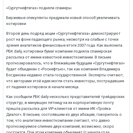
«Сургутнефтегаз» подняли спамеры
Биржевые спекулянты придумали новый способ увеличивать
котировки
Второй день подряд акции «Сургутнефтегаза» демонстрируют
рост на фоне падающего рынка, несмотря на слабые с точки
зрения аналитиков финансовые итоги 2007 года. Как выяснила
РБК daily, котировки бумаг компании подняла спамерская
рассылка от имени известной инвест­компании. В письме
прогнозировалось, что в ближайшем будущем «Сургутнефтегаз»
будет объединен с «Роснефтью», так как компания Владимира
Богданова недавно стала государственной. Эксперты считают,
что авторами этой идеи могли стать инвесторы, пострадавшие
от падения котировок в начале месяца.
Как сообщили РБК daily несколько представителей трейдерских
структур, в минувшую пятницу на их корпоративную почту
пришла рассылка для VIP-клиентов от имени ИК «Тройка
Диалог». В письме, состоявшем из двух абзацев, говорилось о
том, что аналитики инвесткомпании считают, что давно
прогнозируемое слияние двух компаний, возможно, скоро
состоится. При этом компании объединят (с начала года