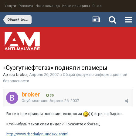
Услуги
Реклама
Наша команда
Наши принципы
О нас
Общий форум по информационной безопасности
«Сургутнефтегаз» подняли спамеры
Автор
broker
,
Апрель 26, 2007
в
Общий форум по информационной
безопасности
broker
30
Опубликовано
Апрель 26, 2007
Вот и к нам пришли высокие технологии
))) игры на бирже.
Кто-нибудь такой спам видел? Покажите образец.
http://www.rbcdaily.ru/index2.shtml