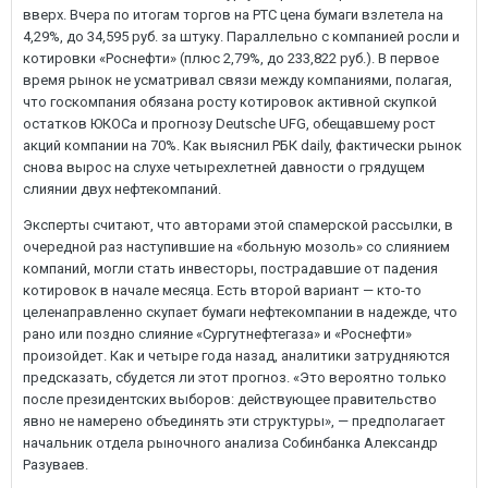
вверх. Вчера по итогам торгов на РТС цена бумаги взлетела на
4,29%, до 34,595 руб. за штуку. Параллельно с компанией росли и
котировки «Роснефти» (плюс 2,79%, до 233,822 руб.). В первое
время рынок не усматривал связи между компаниями, полагая,
что госкомпания обязана росту котировок активной скупкой
остатков ЮКОСа и прогнозу Deutsche UFG, обещавшему рост
акций компании на 70%. Как выяснил РБК daily, фактически рынок
снова вырос на слухе четырехлетней давности о грядущем
слиянии двух нефтекомпаний.
Эксперты считают, что авторами этой спамерской рассылки, в
очередной раз наступившие на «больную мозоль» со слиянием
компаний, могли стать инвесторы, пострадавшие от падения
котировок в начале месяца. Есть второй вариант — кто-то
целенаправленно скупает бумаги нефтекомпании в надежде, что
рано или поздно слияние «Сургутнефтегаза» и «Роснефти»
произойдет. Как и четыре года назад, аналитики затрудняются
предсказать, сбудется ли этот прогноз. «Это вероятно только
после президентских выборов: действующее правительство
явно не намерено объединять эти структуры», — предполагает
начальник отдела рыночного анализа Собинбанка Александр
Разуваев.