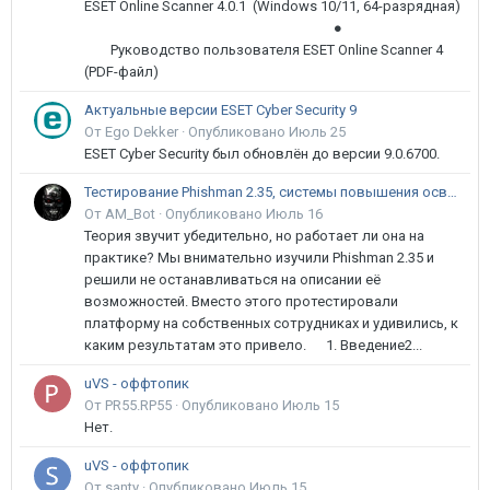
ESET Online Scanner 4.0.1 (Windows 10/11, 64-разрядная)
●
Руководство пользователя ESET Online Scanner 4
(PDF-файл)
Актуальные версии ESET Cyber Security 9
От Ego Dekker ·
Опубликовано
Июль 25
ESET Cyber Security был обновлён до версии 9.0.6700.
Тестирование Phishman 2.35, системы повышения осведомлённости пользователей в сфере ИБ
От AM_Bot ·
Опубликовано
Июль 16
Теория звучит убедительно, но работает ли она на
практике? Мы внимательно изучили Phishman 2.35 и
решили не останавливаться на описании её
возможностей. Вместо этого протестировали
платформу на собственных сотрудниках и удивились, к
каким результатам это привело. 1. Введение2...
uVS - оффтопик
От PR55.RP55 ·
Опубликовано
Июль 15
Нет.
uVS - оффтопик
От santy ·
Опубликовано
Июль 15