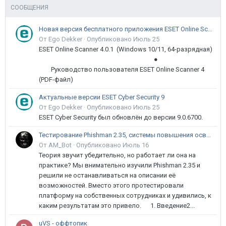
СООБЩЕНИЯ
Новая версия бесплатного приложения ESET Online Scanner доступна пользователям
От Ego Dekker ·
Опубликовано
Июль 25
ESET Online Scanner 4.0.1 (Windows 10/11, 64-разрядная)
●
Руководство пользователя ESET Online Scanner 4
(PDF-файл)
Актуальные версии ESET Cyber Security 9
От Ego Dekker ·
Опубликовано
Июль 25
ESET Cyber Security был обновлён до версии 9.0.6700.
Тестирование Phishman 2.35, системы повышения осведомлённости пользователей в сфере ИБ
От AM_Bot ·
Опубликовано
Июль 16
Теория звучит убедительно, но работает ли она на
практике? Мы внимательно изучили Phishman 2.35 и
решили не останавливаться на описании её
возможностей. Вместо этого протестировали
платформу на собственных сотрудниках и удивились, к
каким результатам это привело. 1. Введение2...
uVS - оффтопик