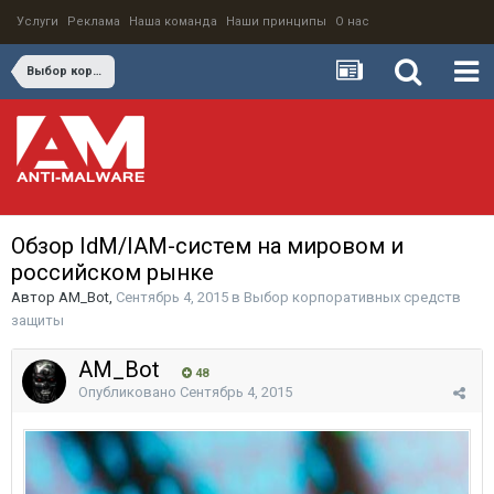
Услуги
Реклама
Наша команда
Наши принципы
О нас
Выбор корпоративных средств защиты
Обзор IdM/IAM-систем на мировом и
российском рынке
Автор
AM_Bot
,
Сентябрь 4, 2015
в
Выбор корпоративных средств
защиты
AM_Bot
48
Опубликовано
Сентябрь 4, 2015