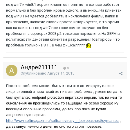
под win7 и win8.1 версии клиентов понятно те же, все работает
нормально и без проблем кроме одного, а именно... На клиентах
под win8.1 не удается добавлять в исключения файлы, папки и
приложения, нажатие кнопок просто игнорируется, в то время
как на клиентах под win7 все тоже самое получается без
проблем и на серверах 2008 р2 тоже все нормально. На SEPM в
политиках эти действия клиентам разрешены. Повторюсь что
проблема только на 8.1... В чем фишка?????
Андрей11111
0
Опубликовано
Август 14, 2015
Просто проблема может быть в том что антивирус у вас не
лицензионный а пиратский вот и вся проблемка , у меня когда то
был
symantec endpoint protection пиратской версии, так на нем то
обновления не производились то защищал не особо хорошо ну
вообщем сплошные проблемы, до тех пор пока не купил
лицензионную версию
http://www.softmagazin.ru/soft/antivirusy_i_bezopasnost/symantec
,
да выкинул немного денег но оно того стоит поверьте.