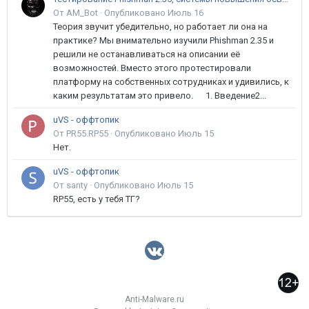
От AM_Bot ·
Опубликовано
Июль 16
Теория звучит убедительно, но работает ли она на
практике? Мы внимательно изучили Phishman 2.35 и
решили не останавливаться на описании её
возможностей. Вместо этого протестировали
платформу на собственных сотрудниках и удивились, к
каким результатам это привело. 1. Введение2...
uVS - оффтопик
От PR55.RP55 ·
Опубликовано
Июль 15
Нет.
uVS - оффтопик
От santy ·
Опубликовано
Июль 15
RP55, есть у тебя ТГ?
Anti-Malware.ru