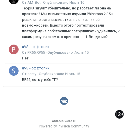
От AM_Bot ·
Опубликовано
Июль 16
Теория звучит убедительно, но работает ли она на
практике? Мы внимательно изучили Phishman 2.35 и
решили не останавливаться на описании её
возможностей. Вместо этого протестировали
платформу на собственных сотрудниках и удивились, к
каким результатам это привело. 1. Введение2...
uVS - оффтопик
От PR55.RP55 ·
Опубликовано
Июль 15
Нет.
uVS - оффтопик
От santy ·
Опубликовано
Июль 15
RP55, есть у тебя ТГ?
Anti-Malware.ru
Powered by Invision Community