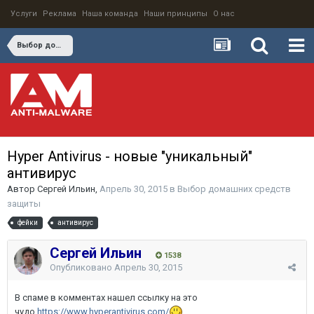
Услуги
Реклама
Наша команда
Наши принципы
О нас
Выбор домашних средств защиты
Hyper Antivirus - новые "уникальный"
антивирус
Автор
Сергей Ильин
,
Апрель 30, 2015
в
Выбор домашних средств
защиты
фейки
антивирус
Сергей Ильин
1538
Опубликовано
Апрель 30, 2015
В спаме в комментах нашел ссылку на это
чудо
https://www.hyperantivirus.com/