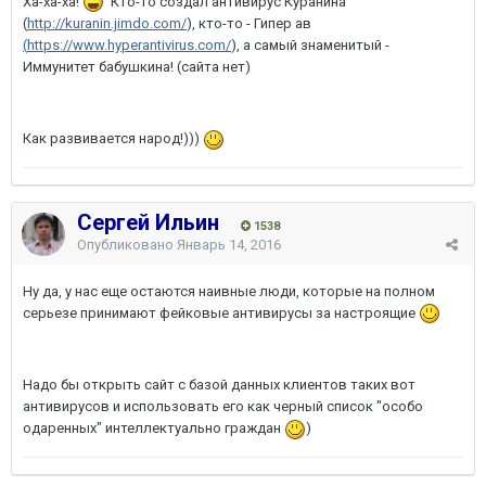
Ха-ха-ха!
Кто-то создал антивирус Куранина
(
http://kuranin.jimdo.com/
), кто-то - Гипер ав
(
https://www.hyperantivirus.com/
), а самый знаменитый -
Иммунитет бабушкина! (сайта нет)
Как развивается народ!)))
Сергей Ильин
1538
Опубликовано
Январь 14, 2016
Ну да, у нас еще остаются наивные люди, которые на полном
серьезе принимают фейковые антивирусы за настроящие
Надо бы открыть сайт с базой данных клиентов таких вот
антивирусов и использовать его как черный список "особо
одаренных" интеллектуально граждан
)