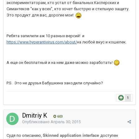
экспериментаторам, кто устал от банальных Касперских и
Симантеков "как у всех", кто хочет быструю и стильную защиту.
Это продукт для вас, дорогие мои!
Ребята запилили аж 10 разных версий! и
https://www.hyperantivirus.com/about/
на любой вкус и кошелек.
А еще он бесплатный и на нем даже можно заработать!
P.S. Это не друзья Бабушкина закодили случайно?
1
Dmitriy K
603
Опубликовано
Апрель 30, 2015
Skinned application interface
Судя по описанию,
доступен