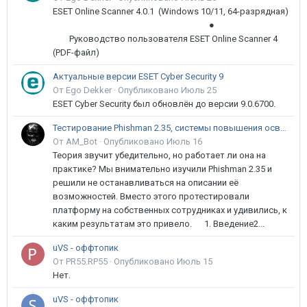
ESET Online Scanner 4.0.1 (Windows 10/11, 64-разрядная)
●
Руководство пользователя ESET Online Scanner 4
(PDF-файл)
Актуальные версии ESET Cyber Security 9
От Ego Dekker ·
Опубликовано
Июль 25
ESET Cyber Security был обновлён до версии 9.0.6700.
Тестирование Phishman 2.35, системы повышения осведомлённости пользователей в сфере ИБ
От AM_Bot ·
Опубликовано
Июль 16
Теория звучит убедительно, но работает ли она на
практике? Мы внимательно изучили Phishman 2.35 и
решили не останавливаться на описании её
возможностей. Вместо этого протестировали
платформу на собственных сотрудниках и удивились, к
каким результатам это привело. 1. Введение2...
uVS - оффтопик
От PR55.RP55 ·
Опубликовано
Июль 15
Нет.
uVS - оффтопик