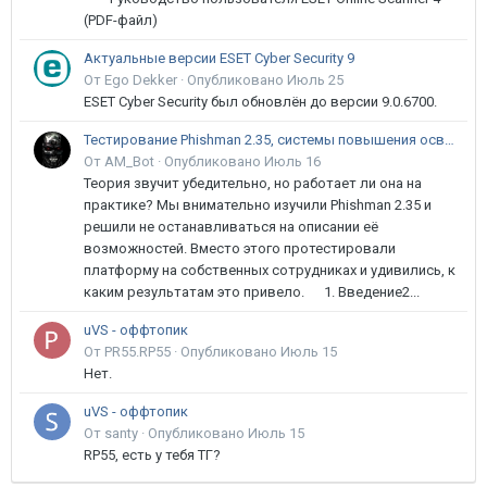
(PDF-файл)
Актуальные версии ESET Cyber Security 9
От Ego Dekker ·
Опубликовано
Июль 25
ESET Cyber Security был обновлён до версии 9.0.6700.
Тестирование Phishman 2.35, системы повышения осведомлённости пользователей в сфере ИБ
От AM_Bot ·
Опубликовано
Июль 16
Теория звучит убедительно, но работает ли она на
практике? Мы внимательно изучили Phishman 2.35 и
решили не останавливаться на описании её
возможностей. Вместо этого протестировали
платформу на собственных сотрудниках и удивились, к
каким результатам это привело. 1. Введение2...
uVS - оффтопик
От PR55.RP55 ·
Опубликовано
Июль 15
Нет.
uVS - оффтопик
От santy ·
Опубликовано
Июль 15
RP55, есть у тебя ТГ?