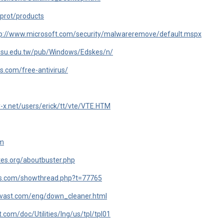
-prot/products
tp://www.microsoft.com/security/malwareremove/default.mspx
p.isu.edu.tw/pub/Windows/Edskes/n/
s.com/free-antivirus/
-x.net/users/erick/tt/vte/VTE.HTM
tm
es.org/aboutbuster.php
ks.com/showthread.php?t=77765
avast.com/eng/down_cleaner.html
t.com/doc/Utilities/lng/us/tpl/tpl01