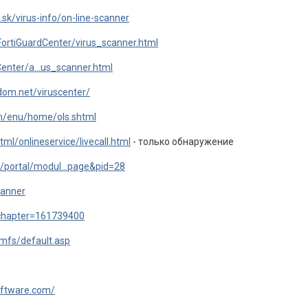
.sk/virus-info/on-line-scanner
FortiGuardCenter/virus_scanner.html
enter/a...us_scanner.html
dom.net/viruscenter/
om/enu/home/ols.shtml
ml/onlineservice/livecall.html
- только обнаружение
t/portal/modul...page&pid=28
canner
?chapter=161739400
mfs/default.asp
oftware.com/