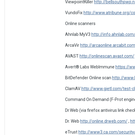
ViewpointKiller
http://bellsouthpwp.n
VundoFix
http://www.atribune.org/c
Online scanners
Ahnlab MyV3
http://info.ahnlab.co
ArcaVir
http://arcaonline.arcabit.co
AVAST
http://onlinescan.avast.com/
Avert® Labs WebImmune
https://w
BitDefender Online scan
http://www.
ClamAV
http://www.gietl.com/test-
Command On Demand (F-Prot engin
Dr.Web (via firefox antivirus link che
Dr. Web
http://online.drweb.com/
,
ht
eTrust
http://www3.ca.com/securitya