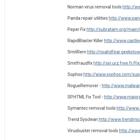
Norman virus removal tools
http://
Panda repair utilities
http://www.pan
Peper Fix
http://subratam.org/main/
RapidBlaster Killer
http://www.castl
SmitRem
http://noahdfear.geeksto
Smitfraudfix
http://siri.urz.free.fr/
Sophos
http://www.sophos.com/supp
RogueRemover -
http://www.malwar
SP.HTML Fix Tool -
http://www.major
Symantec removal tools
http://www.
Trend Sysclean
http://www.trendmi
Virusbuster removal tools
http://ww