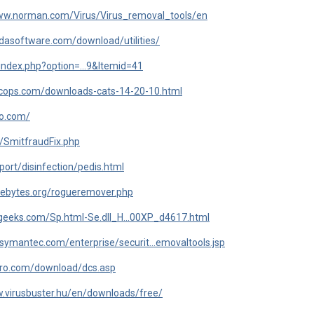
www.norman.com/Virus/Virus_removal_tools/en
dasoftware.com/download/utilities/
index.php?option=...9&Itemid=41
ecops.com/downloads-cats-14-20-10.html
go.com/
Fix/SmitfraudFix.php
ort/disinfection/pedis.html
ebytes.org/rogueremover.php
geeks.com/Sp.html-Se.dll_H...00XP_d4617.html
symantec.com/enterprise/securit...emovaltools.jsp
cro.com/download/dcs.asp
w.virusbuster.hu/en/downloads/free/