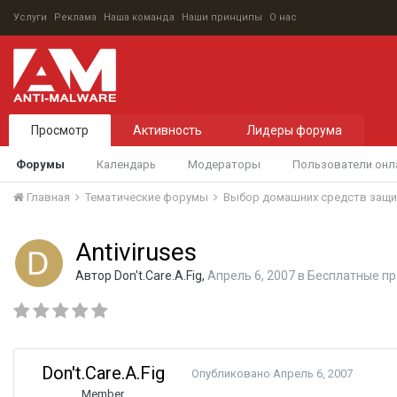
Услуги
Реклама
Наша команда
Наши принципы
О нас
Просмотр
Активность
Лидеры форума
Форумы
Календарь
Модераторы
Пользователи онл
Главная
Тематические форумы
Выбор домашних средств защ
Antiviruses
Автор
Don't.Care.A.Fig
,
Апрель 6, 2007
в
Бесплатные пр
Don't.Care.A.Fig
Опубликовано
Апрель 6, 2007
Member