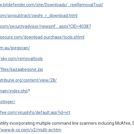
w.bitdefender.com/site/Downloads/...reeRemovalTool/
com/spysubtract/cwshr...r_download.html
com/securityadvisor/newsinf....aspx?CID=40387
-secure.com/download-purchase/tools.shtml
om.au/jpegscan/
rsky.com/removaltools
/files/kazaabegone.zip
atribune.org/content/view/28/
main/index.php
?
/stinger/
fee.com/virusInfo/default.asp?id=vrt
tility incorporating multiple command line scanners inclucing McAfee,
//www.ik-cs.com/v2/multi-av.htm