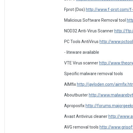
Fprot (Dos)
http://www.f-prot.com/f
Malicious Software Removal tool
ht
NOD32 Anti-Virus Scanner
http://ft
PC Tools AntiVirus
http://www.pctool
- liteware available
VTE Virus scanner
http://www.theory
Specific malware removal tools
AIMfix
http://jayloden.com/aimfix.h
Aboutbuster
http://www.malwarebyt
Aproposfix
http://forums.majorgee
Avast Antivirus cleaner
http://www.
AVG removal tools
http://www.grisof