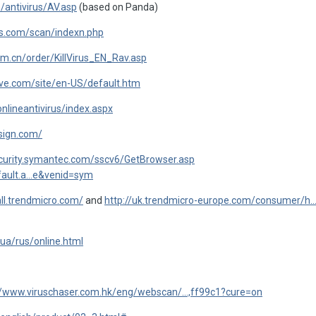
/antivirus/AV.asp
(based on Panda)
us.com/scan/indexn.php
.com.cn/order/KillVirus_EN_Rav.asp
live.com/site/en-US/default.htm
onlineantivirus/index.aspx
sign.com/
ecurity.symantec.com/sscv6/GetBrowser.asp
fault.a...e&venid=sym
all.trendmicro.com/
and
http://uk.trendmicro-europe.com/consumer/h...
ua/rus/online.html
//www.viruschaser.com.hk/eng/webscan/...,ff99c1?cure=on