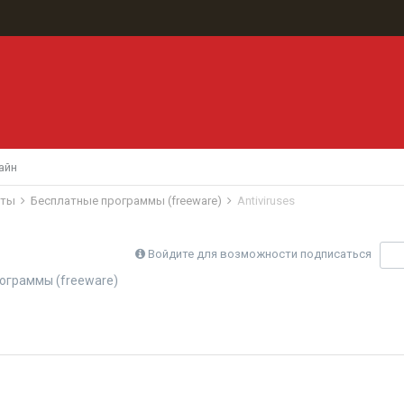
айн
иты
Бесплатные программы (freeware)
Antiviruses
Войдите для возможности подписаться
П
ограммы (freeware)