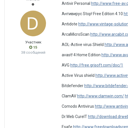
Antivir Personal
http://www.free-av
Антивирус Stop! Free Edition 4.10
ht
Antidote
http://www.vintage-solutio
ArcaMicroScan
http://www.arcabit.
Участник
AOL-Active virus Shield
http://www.a
15
38 сообщений
avast! 4 Home Edition
http://www.a
AVG
http://free.grisoft.com/doc/1
Active Virus shield
http://www.active
Bitdefender
http://www.bitdefende
ClamAV
http://www.clamwin.com/
h
Comodo Antivirus
http://www.antiv
Dr.Web CureIT
http://download.drwe
Esafe
http://www.freedownloadscente