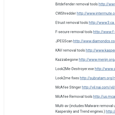
Bitdefender removal tools
http://ww
CWShredder
http://www.intermute.
Etrust removal tools
http://www3.ca.
F-secure removal tools
http://www.f
JPEGScan
http://www.diamondcs.c
KAV removal tools
http://www.kaspe
Kazzabegone
http://www.merijn.org
Look2Me-Destroyer.exe
http://www.
Look2me fixes
http://subratam.org/
McAfee Stinger
http://vil.nai.com/vil
McAfee Removal tools
http://us.mca
Multi-av (includes Malware removal u
Kaspersky and Trend engines.)
http: