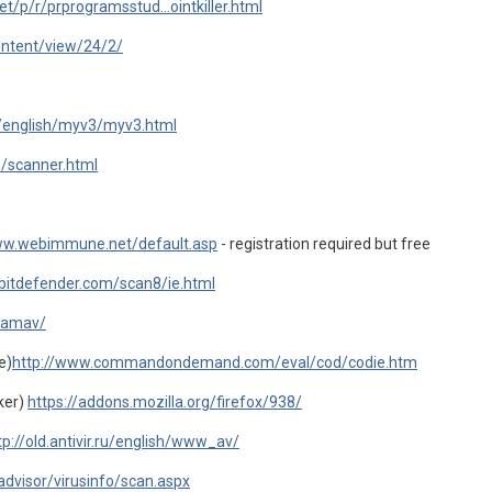
et/p/r/prprogramsstud...ointkiller.html
ontent/view/24/2/
m/english/myv3/myv3.html
m/scanner.html
ww.webimmune.net/default.asp
- registration required but free
bitdefender.com/scan8/ie.html
clamav/
e)
http://www.commandondemand.com/eval/cod/codie.htm
cker)
https://addons.mozilla.org/firefox/938/
tp://old.antivir.ru/english/www_av/
dvisor/virusinfo/scan.aspx