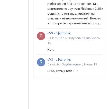
работает ли она на практике? Мы
внимательно изучили Phishman 2.35 и
решили не останавливаться на
описании её возможностей. Вместо
этого протестировали платформу...
uVS - оффтопик
От PR55.RP55 ·
Опубликовано
Июль
15
Нет.
uVS - оффтопик
От santy ·
Опубликовано
Июль 15
RP55, есть у тебя ТГ?