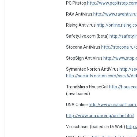
PC Pitstop
http://www.pcpitstop.com
RAV Antivirus
http://www.ravantivir
Rising Antivirus
http://online.rising
Safety.live.com (beta)
http://safety.
Stocona Antivirus
http://stocona.ru/
StopSign AntiVirus
http://www.stop-
Symantec Norton AntiVirus
http://s
http://security.norton.com/sscv6/de
TrendMicro HouseCall
http://housec
(java based)
UNA Online
http://www.unasoft.com.
http://www.una.ua/eng/online.html
Viruschaser (based on Dr.Web)
http: