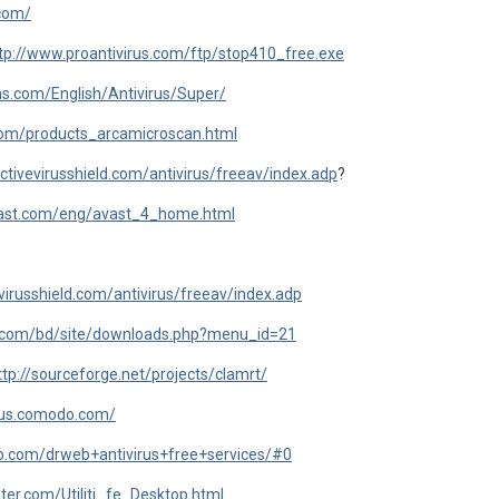
.com/
tp://www.proantivirus.com/ftp/stop410_free.exe
ns.com/English/Antivirus/Super/
com/products_arcamicroscan.html
ctivevirusshield.com/antivirus/freeav/index.adp
?
vast.com/eng/avast_4_home.html
virusshield.com/antivirus/freeav/index.adp
r.com/bd/site/downloads.php?menu_id=21
ttp://sourceforge.net/projects/clamrt/
irus.comodo.com/
b.com/drweb+antivirus+free+services/#0
r.com/Utiliti...fe_Desktop.html