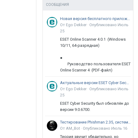
СООБЩЕНИЯ
Новая версия бесплатного приложения ESET Online Scanner доступна пользователям
От Ego Dekker ·
Опубликовано
Июль
25
ESET Online Scanner 4.0.1 (Windows
10/11, 64-разрядная)
●
Руководство пользователя ESET
Online Scanner 4 (PDF-файл)
Актуальные версии ESET Cyber Security 9
От Ego Dekker ·
Опубликовано
Июль
25
ESET Cyber Security был обновлён до
версии 9.0.6700.
Тестирование Phishman 2.35, системы повышения осведомлённости пользователей в сфере ИБ
От AM_Bot ·
Опубликовано
Июль 16
Теория звучит убедительно, но