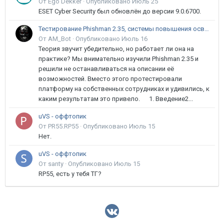
От Ego Dekker ·
Опубликовано
Июль 25
ESET Cyber Security был обновлён до версии 9.0.6700.
Тестирование Phishman 2.35, системы повышения осведомлённости пользователей в сфере ИБ
От AM_Bot ·
Опубликовано
Июль 16
Теория звучит убедительно, но работает ли она на
практике? Мы внимательно изучили Phishman 2.35 и
решили не останавливаться на описании её
возможностей. Вместо этого протестировали
платформу на собственных сотрудниках и удивились, к
каким результатам это привело. 1. Введение2...
uVS - оффтопик
От PR55.RP55 ·
Опубликовано
Июль 15
Нет.
uVS - оффтопик
От santy ·
Опубликовано
Июль 15
RP55, есть у тебя ТГ?