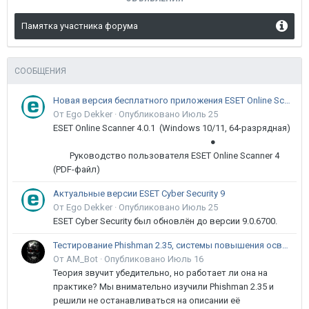
Памятка участника форума
СООБЩЕНИЯ
Новая версия бесплатного приложения ESET Online Scanner доступна пользователям
От Ego Dekker ·
Опубликовано
Июль 25
ESET Online Scanner 4.0.1 (Windows 10/11, 64-разрядная)
●
Руководство пользователя ESET Online Scanner 4
(PDF-файл)
Актуальные версии ESET Cyber Security 9
От Ego Dekker ·
Опубликовано
Июль 25
ESET Cyber Security был обновлён до версии 9.0.6700.
Тестирование Phishman 2.35, системы повышения осведомлённости пользователей в сфере ИБ
От AM_Bot ·
Опубликовано
Июль 16
Теория звучит убедительно, но работает ли она на
практике? Мы внимательно изучили Phishman 2.35 и
решили не останавливаться на описании её