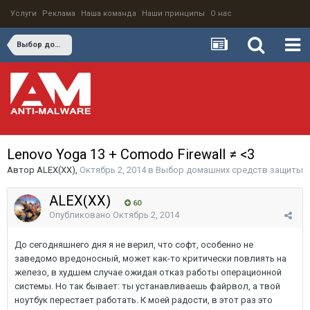
Услуги
Реклама
Наша команда
Наши принципы
О нас
Выбор домашних средств защиты
Lenovo Yoga 13 + Comodo Firewall ≠ <3
Автор
ALEX(XX)
,
Октябрь 2, 2014
в
Выбор домашних средств защиты
ALEX(XX)
60
Опубликовано
Октябрь 2, 2014
До сегодняшнего дня я не верил, что софт, особенно не
заведомо вредоносный, может как-то критически повлиять на
железо, в худшем случае ожидая отказ работы операционной
системы. Но так бывает: ты устанавливаешь файрвол, а твой
ноутбук перестает работать. К моей радости, в этот раз это