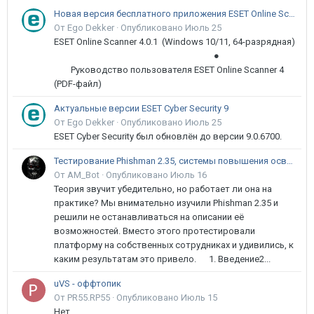
Новая версия бесплатного приложения ESET Online Scanner доступна пользователям
От Ego Dekker ·
Опубликовано
Июль 25
ESET Online Scanner 4.0.1 (Windows 10/11, 64-разрядная)
●
Руководство пользователя ESET Online Scanner 4
(PDF-файл)
Актуальные версии ESET Cyber Security 9
От Ego Dekker ·
Опубликовано
Июль 25
ESET Cyber Security был обновлён до версии 9.0.6700.
Тестирование Phishman 2.35, системы повышения осведомлённости пользователей в сфере ИБ
От AM_Bot ·
Опубликовано
Июль 16
Теория звучит убедительно, но работает ли она на
практике? Мы внимательно изучили Phishman 2.35 и
решили не останавливаться на описании её
возможностей. Вместо этого протестировали
платформу на собственных сотрудниках и удивились, к
каким результатам это привело. 1. Введение2...
uVS - оффтопик
От PR55.RP55 ·
Опубликовано
Июль 15
Нет.