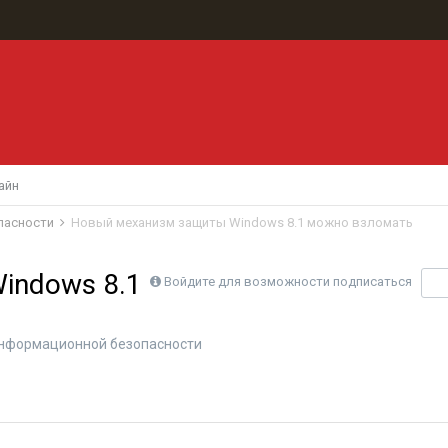
айн
пасности
Новый механизм защиты Windows 8.1 можно взломать
indows 8.1
Войдите для возможности подписаться
П
нформационной безопасности