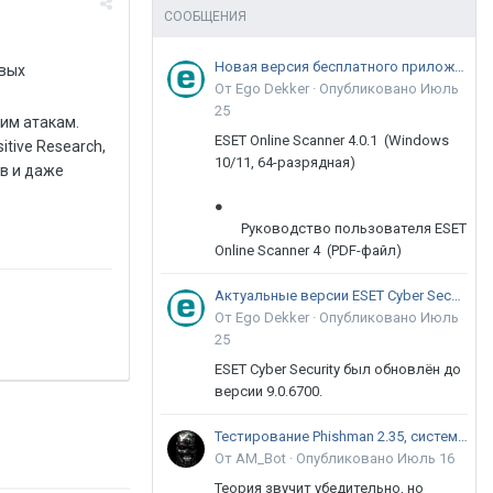
СООБЩЕНИЯ
Новая версия бесплатного приложения ESET Online Scanner доступна пользователям
евых
От Ego Dekker ·
Опубликовано
Июль
25
им атакам.
ESET Online Scanner 4.0.1 (Windows
tive Research,
10/11, 64-разрядная)
в и даже
●
Руководство пользователя ESET
Online Scanner 4 (PDF-файл)
Актуальные версии ESET Cyber Security 9
От Ego Dekker ·
Опубликовано
Июль
25
ESET Cyber Security был обновлён до
версии 9.0.6700.
Тестирование Phishman 2.35, системы повышения осведомлённости пользователей в сфере ИБ
От AM_Bot ·
Опубликовано
Июль 16
Теория звучит убедительно, но