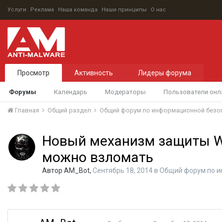
Услуги
Реклама
Наша команда
Наши принципы
О нас
Просмотр
Активность
Лидеры форума
Форумы
Календарь
Модераторы
Пользователи онл
Главная
Общий раздел
Общий форум по информационной безо
Новый механизм защиты W
можно взломать
Автор
AM_Bot
,
Сентябрь 18, 2014
в
Общий форум по и