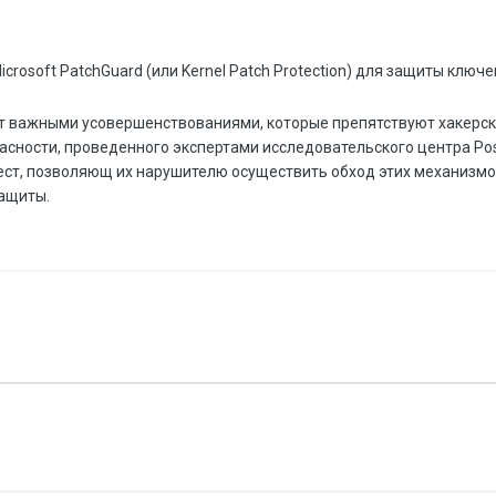
rosoft PatchGuard (или Kernel Patch Protection) для защиты ключ
т важными усовершенствованиями, которые препятствуют хакерск
сности, проведенного экспертами исследовательского центра Posi
ест, позволяющ их нарушителю осуществить обход этих механизмо
защиты.