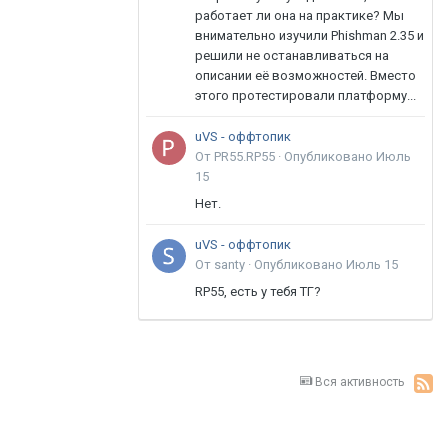
работает ли она на практике? Мы
внимательно изучили Phishman 2.35 и
решили не останавливаться на
описании её возможностей. Вместо
этого протестировали платформу...
uVS - оффтопик
От PR55.RP55 ·
Опубликовано
Июль
15
Нет.
uVS - оффтопик
От santy ·
Опубликовано
Июль 15
RP55, есть у тебя ТГ?
Вся активность