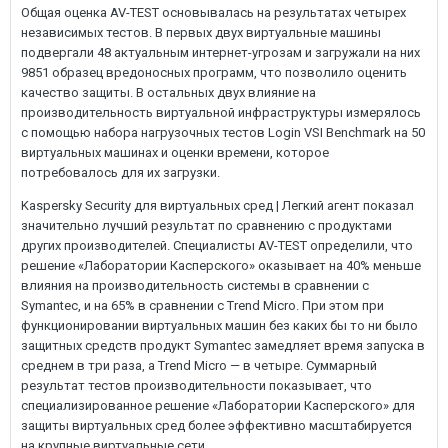
Общая оценка AV-TEST основывалась на результатах четырех
независимых тестов. В первых двух виртуальные машины
подвергали 48 актуальным интернет-угрозам и загружали на них
9851 образец вредоносных программ, что позволило оценить
качество защиты. В остальных двух влияние на
производительность виртуальной инфраструктуры измерялось
с помощью набора нагрузочных тестов Login VSI Benchmark на 50
виртуальных машинах и оценки времени, которое
потребовалось для их загрузки.
Kaspersky Security для виртуальных сред | Легкий агент показал
значительно лучший результат по сравнению с продуктами
других производителей. Специалисты AV-TEST определили, что
решение «Лаборатории Касперского» оказывает на 40% меньше
влияния на производительность системы в сравнении с
Symantec, и на 65% в сравнении с Trend Micro. При этом при
функционировании виртуальных машин без каких бы то ни было
защитных средств продукт Symantec замедляет время запуска в
среднем в три раза, а Trend Micro — в четыре. Суммарный
результат тестов производительности показывает, что
специализированное решение «Лаборатории Касперского» для
защиты виртуальных сред более эффективно масштабируется
на крупные виртуальные сети.