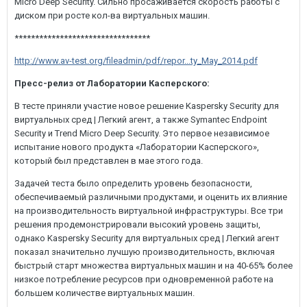
Micro Deep Security. Сильно просаживается скорость работы с
диском при росте кол-ва виртуальных машин.
*********************************
http://www.av-test.org/fileadmin/pdf/repor...ty_May_2014.pdf
Пресс-релиз от Лаборатории Касперского:
В тесте приняли участие новое решение Kaspersky Security для
виртуальных сред | Легкий агент, а также Symantec Endpoint
Security и Trend Micro Deep Security. Это первое независимое
испытание нового продукта «Лаборатории Касперского»,
который был представлен в мае этого года.
Задачей теста было определить уровень безопасности,
обеспечиваемый различными продуктами, и оценить их влияние
на производительность виртуальной инфраструктуры. Все три
решения продемонстрировали высокий уровень защиты,
однако Kaspersky Security для виртуальных сред | Легкий агент
показал значительно лучшую производительность, включая
быстрый старт множества виртуальных машин и на 40-65% более
низкое потребление ресурсов при одновременной работе на
большем количестве виртуальных машин.