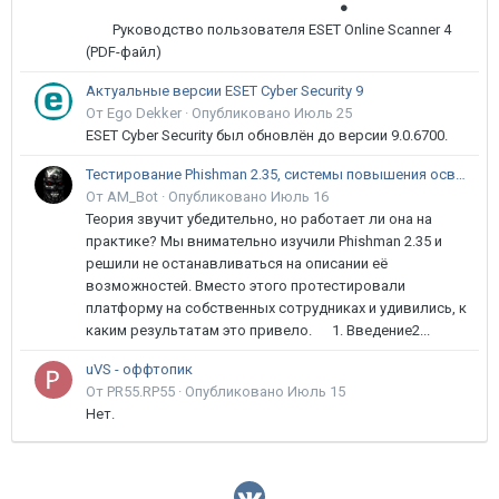
●
Руководство пользователя ESET Online Scanner 4
(PDF-файл)
Актуальные версии ESET Cyber Security 9
От Ego Dekker ·
Опубликовано
Июль 25
ESET Cyber Security был обновлён до версии 9.0.6700.
Тестирование Phishman 2.35, системы повышения осведомлённости пользователей в сфере ИБ
От AM_Bot ·
Опубликовано
Июль 16
Теория звучит убедительно, но работает ли она на
практике? Мы внимательно изучили Phishman 2.35 и
решили не останавливаться на описании её
возможностей. Вместо этого протестировали
платформу на собственных сотрудниках и удивились, к
каким результатам это привело. 1. Введение2...
uVS - оффтопик
От PR55.RP55 ·
Опубликовано
Июль 15
Нет.