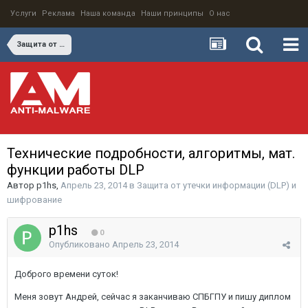
Услуги
Реклама
Наша команда
Наши принципы
О нас
Защита от утечки информации (DLP) и шифрование
Технические подробности, алгоритмы, мат.
функции работы DLP
Автор
p1hs
,
Апрель 23, 2014
в
Защита от утечки информации (DLP) и
шифрование
p1hs
0
Опубликовано
Апрель 23, 2014
Доброго времени суток!
Меня зовут Андрей, сейчас я заканчиваю СПБГПУ и пишу диплом