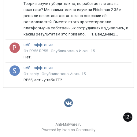
Теория звучит убедительно, но работает ли она на
практике? Мы внимательно изучили Phishman 2.35 и
решили не останавливаться на описании её
возможностей. Вместо этого протестировали
платформу на собственных сотрудниках и удивились, к
каким результатам это привело. 1. Введение2...
uVS - оффтопик
От PR55.RP55 ·
Опубликовано
Июль 15
Нет.
uVS - оффтопик
От santy ·
Опубликовано
Июль 15
RP55, есть у тебя ТГ?
Anti-Malware.ru
Powered by Invision Community