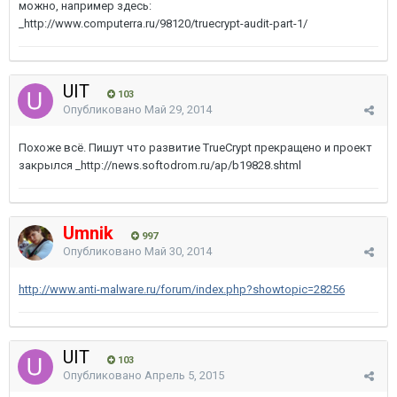
можно, например здесь:
_http://www.computerra.ru/98120/truecrypt-audit-part-1/
UIT
103
Опубликовано
Май 29, 2014
Похоже всё. Пишут что развитие TrueCrypt прекращено и проект
закрылся _http://news.softodrom.ru/ap/b19828.shtml
Umnik
997
Опубликовано
Май 30, 2014
http://www.anti-malware.ru/forum/index.php?showtopic=28256
UIT
103
Опубликовано
Апрель 5, 2015