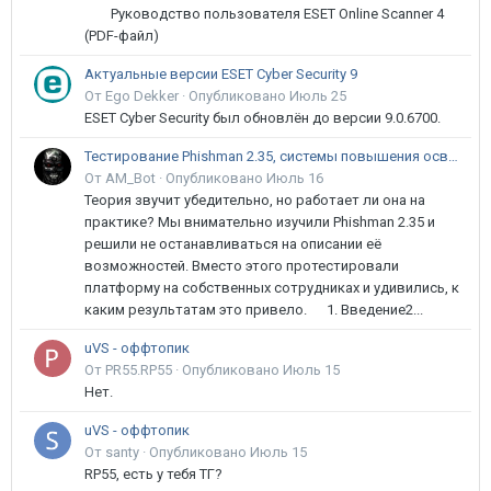
Руководство пользователя ESET Online Scanner 4
(PDF-файл)
Актуальные версии ESET Cyber Security 9
От Ego Dekker ·
Опубликовано
Июль 25
ESET Cyber Security был обновлён до версии 9.0.6700.
Тестирование Phishman 2.35, системы повышения осведомлённости пользователей в сфере ИБ
От AM_Bot ·
Опубликовано
Июль 16
Теория звучит убедительно, но работает ли она на
практике? Мы внимательно изучили Phishman 2.35 и
решили не останавливаться на описании её
возможностей. Вместо этого протестировали
платформу на собственных сотрудниках и удивились, к
каким результатам это привело. 1. Введение2...
uVS - оффтопик
От PR55.RP55 ·
Опубликовано
Июль 15
Нет.
uVS - оффтопик
От santy ·
Опубликовано
Июль 15
RP55, есть у тебя ТГ?