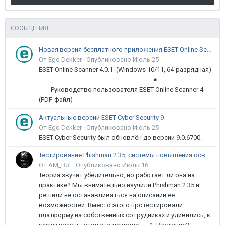
СООБЩЕНИЯ
Новая версия бесплатного приложения ESET Online Scanner доступна пользователям
От Ego Dekker ·
Опубликовано
Июль 25
ESET Online Scanner 4.0.1 (Windows 10/11, 64-разрядная)
●
Руководство пользователя ESET Online Scanner 4
(PDF-файл)
Актуальные версии ESET Cyber Security 9
От Ego Dekker ·
Опубликовано
Июль 25
ESET Cyber Security был обновлён до версии 9.0.6700.
Тестирование Phishman 2.35, системы повышения осведомлённости пользователей в сфере ИБ
От AM_Bot ·
Опубликовано
Июль 16
Теория звучит убедительно, но работает ли она на
практике? Мы внимательно изучили Phishman 2.35 и
решили не останавливаться на описании её
возможностей. Вместо этого протестировали
платформу на собственных сотрудниках и удивились, к