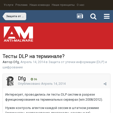
Услуги
Реклама
Наша команда
Наши принципы
О нас
Защита от утечки информации (DLP) и шифрование
Тесты DLP на терминале?
Автор
Dfg
,
Апрель 14, 2014
в
Защита от утечки информации (DLP) и
шифрование
Dfg
36
Опубликовано
Апрель 14, 2014
Интересует, проводились ли тесты DLP систем в разрезе
функционирования на терминальных серверах (win 2008/2012).
Нужен контроль агентом каждой сессии в штатном режиме
(скриншоты, распознавание, протоколы, каналы и тд).