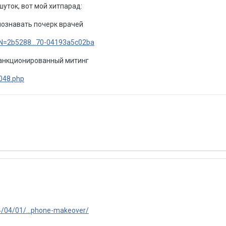
уток, вот мой хитпарад:
познавать почерк врачей
DN=2b5288...70-04193a5c02ba
есанкционированный митинг
1048.php
4/04/01/...phone-makeover/