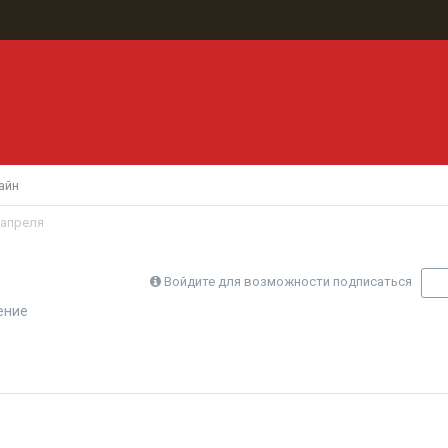
айн
 апреля
Войдите для возможности подписаться
П
ение