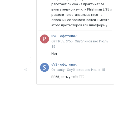
работает ли она на практике? Мы
внимательно изучили Phishman 2.35 и
решили не останавливаться на
описании её возможностей. Вместо
этого протестировали платформу...
uVS - оффтопик
От PR55.RP55 ·
Опубликовано
Июль
15
Нет.
uVS - оффтопик
От santy ·
Опубликовано
Июль 15
RP55, есть у тебя ТГ?