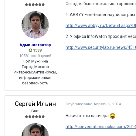
Сегодня было несколько хороших ш
1. ABBYY FineReader научился рас
http://www.abbyy.ru/Default.aspx?
2. У офиса InfoWatch проходит н
Администратор
http://www.securitylab.ru/news/45
1538
10581 сообщений
Пол:
Мужчина
Город:
Москва
Интересы:
Антивирусы,
информационная
безопасность
Сергей Ильин
Опубликовано
Апрель 2, 2014
Guru
Нокия отожгла вчера
http://conversations.nokia.com/201