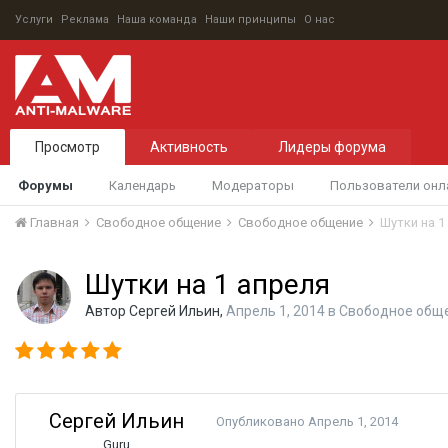
Услуги
Реклама
Наша команда
Наши принципы
О нас
Просмотр
Активность
Лидеры форума
Форумы
Календарь
Модераторы
Пользователи онл
Главная
Свободное общение
Свободное общение
Шутки на 1
Шутки на 1 апреля
Автор
Сергей Ильин
,
Апрель 1, 2014
в
Свободное общ
Сергей Ильин
Опубликовано
Апрель 1, 2014
Guru