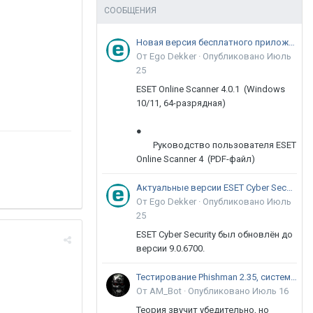
СООБЩЕНИЯ
Новая версия бесплатного приложения ESET Online Scanner доступна пользователям
От Ego Dekker ·
Опубликовано
Июль
25
ESET Online Scanner 4.0.1 (Windows
10/11, 64-разрядная)
●
Руководство пользователя ESET
Online Scanner 4 (PDF-файл)
Актуальные версии ESET Cyber Security 9
От Ego Dekker ·
Опубликовано
Июль
25
ESET Cyber Security был обновлён до
версии 9.0.6700.
Тестирование Phishman 2.35, системы повышения осведомлённости пользователей в сфере ИБ
От AM_Bot ·
Опубликовано
Июль 16
Теория звучит убедительно, но