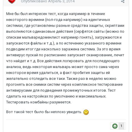
Опубликовано
Апрель 3, 2014
Мне бы был интересен тест, когда например в течение
некоторого времени (пол-года например) на идентичных
системах, где установлены разные средства защиты, скриптами
выполняются одинаковые действия (серфятся сайты (можно по
спискам мальваредоменлист например гонять), загружаются и
запускаются файлы и т.д.), а по истечению указанного времени
подводим итог где насколько заражена система. За это время
антивирус пускай по расписанию запускает сканирование, лечит
что найдет и т.д. Все действия логировать для последующего
анализа, ведь некоторая мальварь может просто сама через
некоторое время удалиться, а факт пробития защиты ей
желательно отследить все таки. Также раз в неделю можно
прогонять все снимки систем через комплексное тестирование
антивирусами для подведения промежуточных итогов. Тест
сделать на настройках по умолчанию и максимальных.
Тестировать комбайны разумеется.
Вот такой тест было бы неплохо увидеть.
1