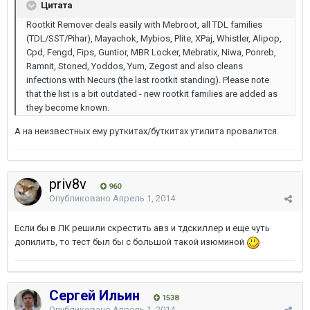
Цитата
Rootkit Remover deals easily with Mebroot, all TDL families
(TDL/SST/Pihar), Mayachok, Mybios, Plite, XPaj, Whistler, Alipop,
Cpd, Fengd, Fips, Guntior, MBR Locker, Mebratix, Niwa, Ponreb,
Ramnit, Stoned, Yoddos, Yurn, Zegost and also cleans
infections with Necurs (the last rootkit standing). Please note
that the list is a bit outdated - new rootkit families are added as
they become known.
А на неизвестных ему руткитах/буткитах утилита провалится.
priv8v
960
Опубликовано
Апрель 1, 2014
Если бы в ЛК решили скрестить авз и тдскиллер и еще чуть
допилить, то тест был бы с большой такой изюминой
Сергей Ильин
1538
Опубликовано
Апрель 1, 2014