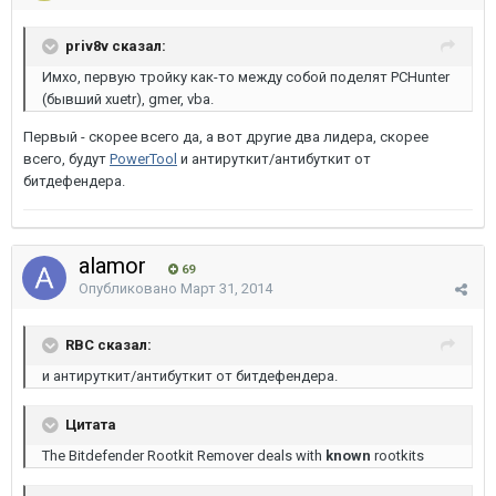
priv8v сказал:
Имхо, первую тройку как-то между собой поделят PCHunter
(бывший xuetr), gmer, vba.
Первый - скорее всего да, а вот другие два лидера, скорее
всего, будут
PowerTool
и антируткит/антибуткит от
битдефендера.
alamor
69
Опубликовано
Март 31, 2014
RBC сказал:
и антируткит/антибуткит от битдефендера.
Цитата
The Bitdefender Rootkit Remover deals with
known
rootkits