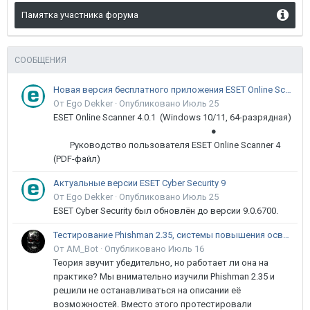
Памятка участника форума
СООБЩЕНИЯ
Новая версия бесплатного приложения ESET Online Scanner доступна пользователям
От Ego Dekker ·
Опубликовано
Июль 25
ESET Online Scanner 4.0.1 (Windows 10/11, 64-разрядная)
●
Руководство пользователя ESET Online Scanner 4
(PDF-файл)
Актуальные версии ESET Cyber Security 9
От Ego Dekker ·
Опубликовано
Июль 25
ESET Cyber Security был обновлён до версии 9.0.6700.
Тестирование Phishman 2.35, системы повышения осведомлённости пользователей в сфере ИБ
От AM_Bot ·
Опубликовано
Июль 16
Теория звучит убедительно, но работает ли она на
практике? Мы внимательно изучили Phishman 2.35 и
решили не останавливаться на описании её
возможностей. Вместо этого протестировали