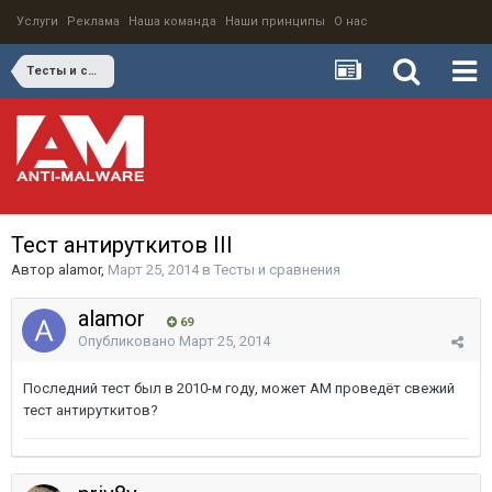
Услуги
Реклама
Наша команда
Наши принципы
О нас
Тесты и сравнения
Тест антируткитов III
Автор
alamor
,
Март 25, 2014
в
Тесты и сравнения
alamor
69
Опубликовано
Март 25, 2014
Последний тест был в 2010-м году, может AM проведёт свежий
тест антируткитов?