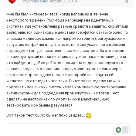
Опубликовано
Апрель 3, 2014
Мне бы был интересен тест, когда например в течение
некоторого времени (пол-года например) на идентичных
системах, где установлены разные средства защиты, скриптами
выполняются одинаковые действия (серфятся сайты (можно по
спискам мальваредоменлист например гонять), загружаются и
запускаются файлы и т.д.), а по истечению указанного времени
подводим итог где насколько заражена система. За это время
антивирус пускай по расписанию запускает сканирование, лечит
что найдет и т.д. Все действия логировать для последующего
анализа, ведь некоторая мальварь может просто сама через
некоторое время удалиться, а факт пробития защиты ей
желательно отследить все таки. Также раз в неделю можно
прогонять все снимки систем через комплексное тестирование
антивирусами для подведения промежуточных итогов. Тест
сделать на настройках по умолчанию и максимальных.
Тестировать комбайны разумеется.
Вот такой тест было бы неплохо увидеть.
1