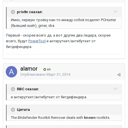
priv8v сказал:
Имхо, первую тройку как-то между собой поделят PCHunter
(бывший xuetr), gmer, vba.
Первый - скорее всего да, а вот другие два лидера, скорее
всего, будут
PowerTool
и антируткит/антибуткит от
битдефендера.
alamor
69
Опубликовано
Март 31, 2014
RBC сказал:
и антируткит/антибуткит от битдефендера.
Цитата
The Bitdefender Rootkit Remover deals with
known
rootkits