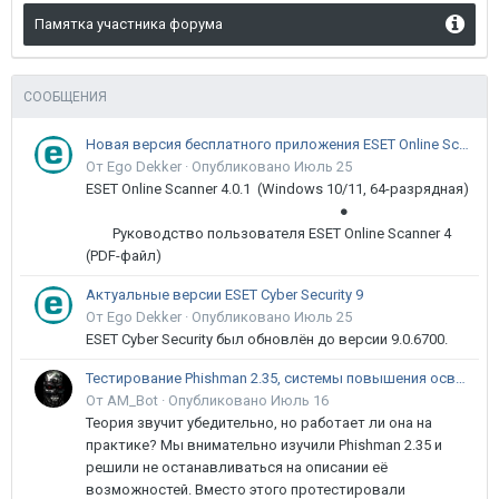
Памятка участника форума
СООБЩЕНИЯ
Новая версия бесплатного приложения ESET Online Scanner доступна пользователям
От Ego Dekker ·
Опубликовано
Июль 25
ESET Online Scanner 4.0.1 (Windows 10/11, 64-разрядная)
●
Руководство пользователя ESET Online Scanner 4
(PDF-файл)
Актуальные версии ESET Cyber Security 9
От Ego Dekker ·
Опубликовано
Июль 25
ESET Cyber Security был обновлён до версии 9.0.6700.
Тестирование Phishman 2.35, системы повышения осведомлённости пользователей в сфере ИБ
От AM_Bot ·
Опубликовано
Июль 16
Теория звучит убедительно, но работает ли она на
практике? Мы внимательно изучили Phishman 2.35 и
решили не останавливаться на описании её
возможностей. Вместо этого протестировали