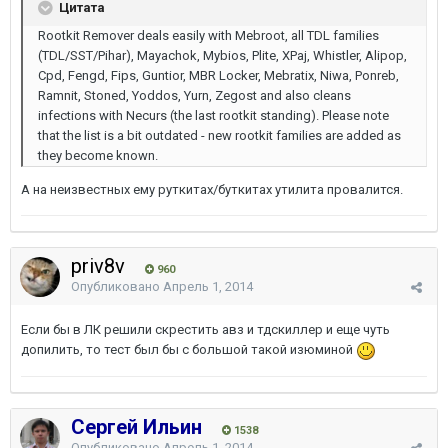
Цитата
Rootkit Remover deals easily with Mebroot, all TDL families
(TDL/SST/Pihar), Mayachok, Mybios, Plite, XPaj, Whistler, Alipop,
Cpd, Fengd, Fips, Guntior, MBR Locker, Mebratix, Niwa, Ponreb,
Ramnit, Stoned, Yoddos, Yurn, Zegost and also cleans
infections with Necurs (the last rootkit standing). Please note
that the list is a bit outdated - new rootkit families are added as
they become known.
А на неизвестных ему руткитах/буткитах утилита провалится.
priv8v
960
Опубликовано
Апрель 1, 2014
Если бы в ЛК решили скрестить авз и тдскиллер и еще чуть
допилить, то тест был бы с большой такой изюминой
Сергей Ильин
1538
Опубликовано
Апрель 1, 2014