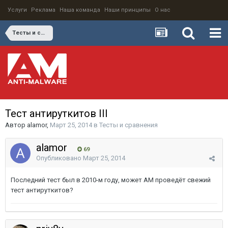
Услуги
Реклама
Наша команда
Наши принципы
О нас
Тесты и сравнения
Тест антируткитов III
Автор
alamor
,
Март 25, 2014
в
Тесты и сравнения
alamor
69
Опубликовано
Март 25, 2014
Последний тест был в 2010-м году, может AM проведёт свежий
тест антируткитов?