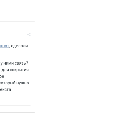
окнот
, сделали
ду ними связь?
о для сокрытия
ое
 который нужно
текста