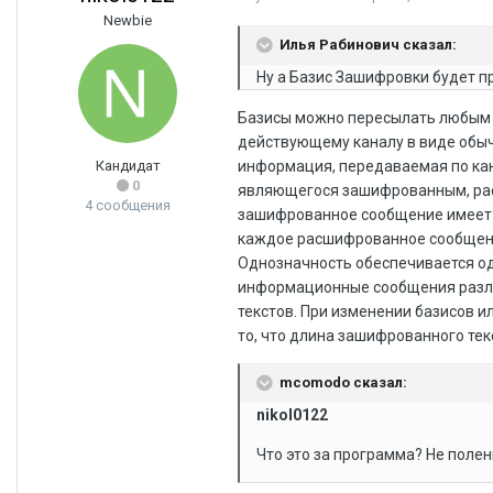
Newbie
Илья Рабинович сказал:
Ну а Базис Зашифровки будет п
Базисы можно пересылать любым 
действующему каналу в виде обыч
Кандидат
информация, передаваемая по кана
0
являющегося зашифрованным, рас
4 сообщения
зашифрованное сообщение имеет 
каждое расшифрованное сообщен
Однозначность обеспечивается од
информационные сообщения разли
текстов. При изменении базисов и
то, что длина зашифрованного те
mcomodo сказал:
nikol0122
Что это за программа? Не поле