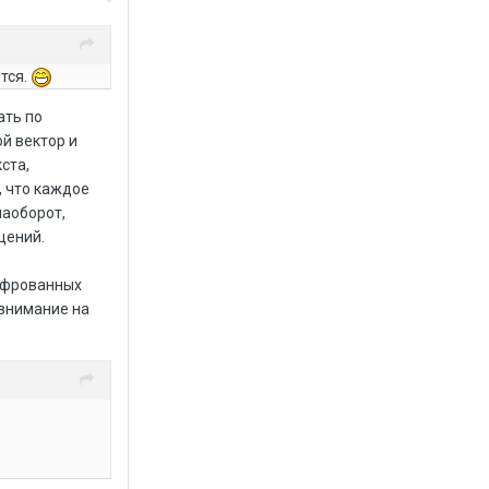
тся.
ать по
й вектор и
ста,
 что каждое
аоборот,
щений.
е
ифрованных
 внимание на