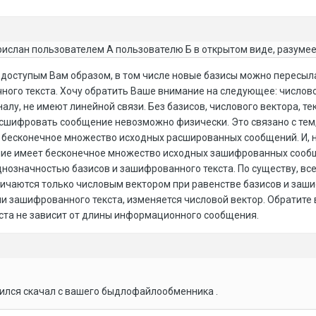
рислан пользователем А пользователю Б в открытом виде, разумее
доступым Вам образом, в том числе новые базисы можно пересыл
ного текста. Хочу обратить Ваше внимание на следующее: числово
лу, не имеют линейной связи. Без базисов, числового вектора, тек
шифровать сообщение невозможно физически. Это связано с тем,
бесконечное множество исходных расшированных сообщений. И, н
ие имеет бесконечное множество исходных зашифрованных сооб
нозначностью базисов и зашифрованного текста. По существу, вс
чаются только числовым вектором при равенстве базисов и заш
ли зашифрованного текста, изменяется числовой вектор. Обратите
кста не зависит от длины информационного сообщения.
нился скачал с вашего быдлофайлообменника .