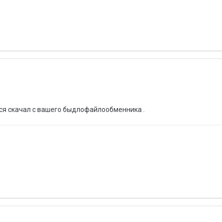
лся скачал с вашего быдлофайлообменника .