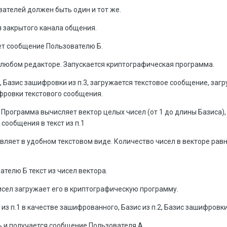
ателей должен быть один и тот же.
я закрытого канала общения.
ет сообщение Пользователю Б.
 любом редакторе. Запускается криптографическая программа.
, Базис зашифровки из п.3, загружается текстовое сообщение, загр
ифровки текстового сообщения.
Программа вычисляет вектор целых чисел (от 1 до длины Базиса)
сообщения в текст из п.1
вляет в удобном текстовом виде. Количество чисел в векторе рав
телю Б текст из чисел вектора.
исел загружает его в криптографическую программу.
из п.1 в качестве зашифрованного, Базис из п.2, Базис зашифровки
 и получается сообщение Пользователя А.