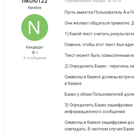
nikol0122
Опубликовано
Январь 18, 2014
Newbie
Пусть имеется Пользователь А и П
Они желают общаться приватно. Д
1) Какой текст считать результат
Главное, чтобы этот текст был иде
Кандидат
0
Текст может быть осмысленным и
4 сообщения
2) Определить Базис - перечень 
Символы в базисе должны встреча
в базисе.
Базис у обоих Пользователей долж
3) Определить Базис зашифровки 
информационного сообщения.
Символы в базисе зашифровки дол
совпадать. В частном случае Бази