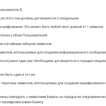
ользователь Б.
ля этого они должны договориться о следующем:
ом шифрования. Это может быть любой текст длиной от 1 символа.
нтичен у обоих Пользователей.
ли случайным набором символов.
символов, используемых для создания информационного сообщения
ться ровно один раз. Необходимо договориться о порядке следов
ен быть один и тот же.
- перечень символов, используемых для создания зашифрованног
жны совпадать с символами базиса, но порядок их следования мо
с зашифровки равен Базису.