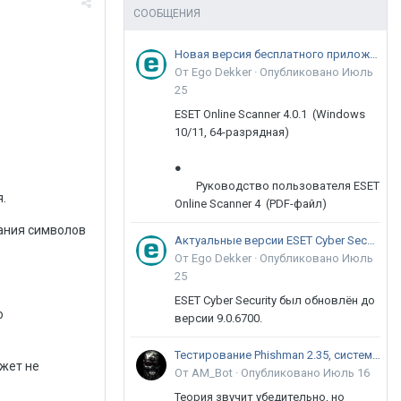
СООБЩЕНИЯ
Новая версия бесплатного приложения ESET Online Scanner доступна пользователям
От Ego Dekker ·
Опубликовано
Июль
25
ESET Online Scanner 4.0.1 (Windows
10/11, 64-разрядная)
●
Руководство пользователя ESET
.
Online Scanner 4 (PDF-файл)
ания символов
Актуальные версии ESET Cyber Security 9
От Ego Dekker ·
Опубликовано
Июль
25
ESET Cyber Security был обновлён до
о
версии 9.0.6700.
Тестирование Phishman 2.35, системы повышения осведомлённости пользователей в сфере ИБ
жет не
От AM_Bot ·
Опубликовано
Июль 16
Теория звучит убедительно, но