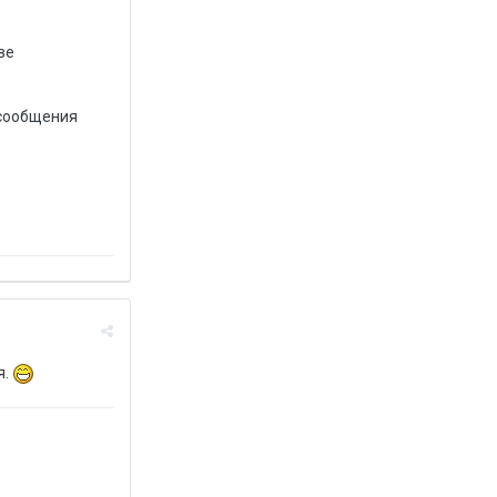
ве
 сообщения
я.