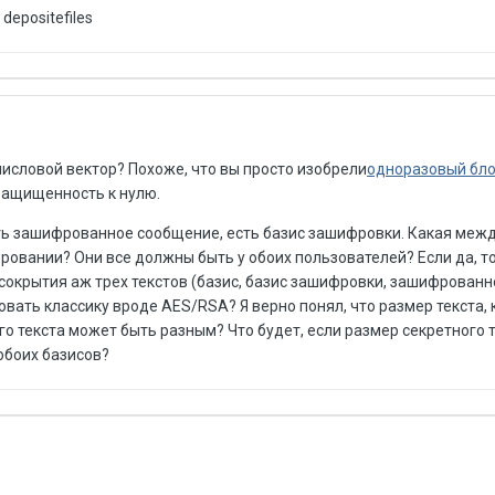
depositefiles
исловой вектор? Похоже, что вы просто изобрели
одноразовый бл
защищенность к нулю.
 есть зашифрованное сообщение, есть базис зашифровки. Какая меж
ровании? Они все должны быть у обоих пользователей? Если да, т
 сокрытия аж трех текстов (базис, базис зашифровки, зашифрованн
вать классику вроде AES/RSA? Я верно понял, что размер текста,
 текста может быть разным? Что будет, если размер секретного 
обоих базисов?