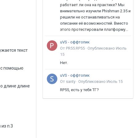
работает ли она на практике? Мы
внимательно изучили Phishman 2.35 и
решили не останавливаться на
описании её возможностей. Вместо
этого протестировали платформу...
uVS - оффтопик
От PR55.RP55 ·
Опубликовано
Июль
ужается текст
15
Нет.
, с помощью
uVS - оффтопик
От santy ·
Опубликовано
Июль 15
но длине длине
RP55, есть у тебя ТГ?
 из п.3