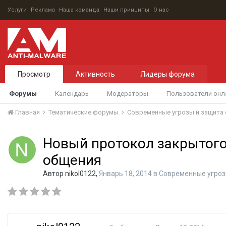
Услуги
Реклама
Наша команда
Наши принципы
О нас
Просмотр
Активность
Лидеры форума
Форумы
Календарь
Модераторы
Пользователи онл
Главная
Тематические форумы
Современные угрозы и защита 
Новый протокол закрытого
общения
Автор
nikol0122
,
Январь 18, 2014
в
Современные угрозы