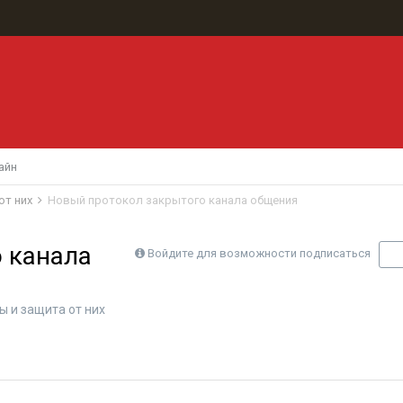
айн
от них
Новый протокол закрытого канала общения
 канала
Войдите для возможности подписаться
П
 и защита от них