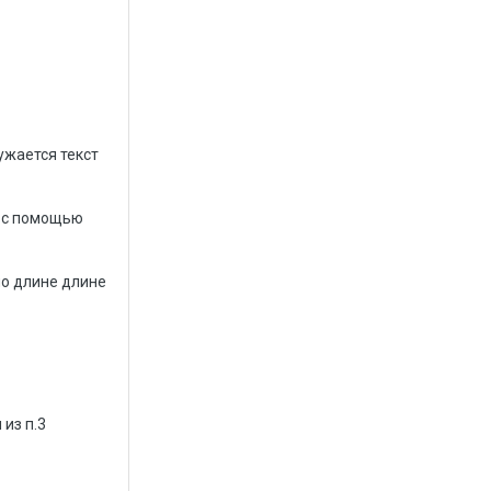
ужается текст
, с помощью
но длине длине
 из п.3