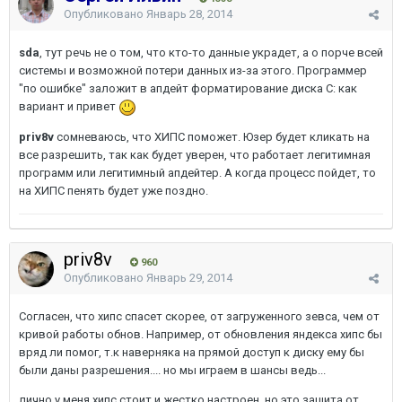
Опубликовано
Январь 28, 2014
sda
, тут речь не о том, что кто-то данные украдет, а о порче всей
системы и возможной потери данных из-за этого. Программер
"по ошибке" заложит в апдейт форматирование диска С: как
вариант и привет
priv8v
сомневаюсь, что ХИПС поможет. Юзер будет кликать на
все разрешить, так как будет уверен, что работает легитимная
программ или легитимный апдейтер. А когда процесс пойдет, то
на ХИПС пенять будет уже поздно.
priv8v
960
Опубликовано
Январь 29, 2014
Согласен, что хипс спасет скорее, от загруженного зевса, чем от
кривой работы обнов. Например, от обновления яндекса хипс бы
вряд ли помог, т.к наверняка на прямой доступ к диску ему бы
были даны разрешения.... но мы играем в шансы ведь...
лично у меня хипс стоит и жестко настроен, но это защита от