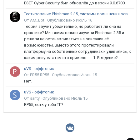
ESET Cyber Security был обновлён до версии 9.0.6700.
Тестирование Phishman 2.35, системы повышения осведомлённости пользователей в сфере ИБ
От AM_Bot ·
Опубликовано
Июль 16
Теория звучит убедительно, но работает ли она на
практике? Мы внимательно изучили Phishman 2.35 и
решили не останавливаться на описании её
возможностей. Вместо этого протестировали
платформу на собственных сотрудниках и удивились, к
каким результатам это привело. 1. Введение2...
uVS - оффтопик
От PR55.RP55 ·
Опубликовано
Июль 15
Нет.
uVS - оффтопик
От santy ·
Опубликовано
Июль 15
RP55, есть у тебя ТГ?