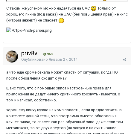
С таким же успехом можно надеяться на UAC
Только от
хорошего пинча (под заказ) не UAC (без повышения прав) не хипс
(хитрый инжект) не спасает
priv8v
960
Опубликовано
Январь 27, 2014
а что еще кроме бэкапа может спасти от ситуации, когда ПО
после обновления сходит с ума?
шанс того, что с помощью хипса настроенные права для
приложений не дадут ничего критичного грохнуть - имеется. о
том и написал, собственно.
хорошему пинчу нужно на комп попасть, если предположить в
контексте данной темы, что программа вместо обновления
качнет пинча, то спасет как раз обученный хипс. даже если там
мегоинжект, то от двух алертов (на запуск и на считывание
паролей) его ничто не спасет от обнаружения- грамотный юзер