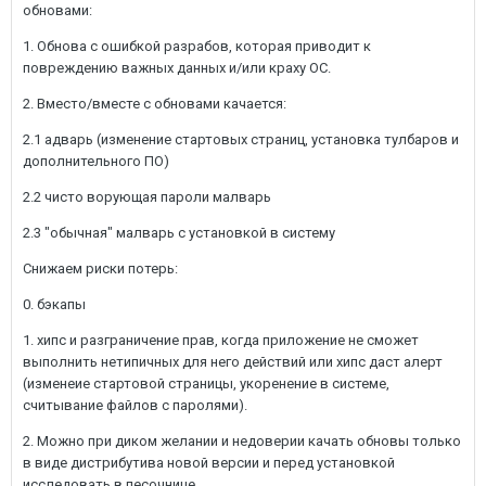
обновами:
1. Обнова с ошибкой разрабов, которая приводит к
повреждению важных данных и/или краху ОС.
2. Вместо/вместе с обновами качается:
2.1 адварь (изменение стартовых страниц, установка тулбаров и
дополнительного ПО)
2.2 чисто ворующая пароли малварь
2.3 "обычная" малварь с установкой в систему
Снижаем риски потерь:
0. бэкапы
1. хипс и разграничение прав, когда приложение не сможет
выполнить нетипичных для него действий или хипс даст алерт
(изменеие стартовой страницы, укоренение в системе,
считывание файлов с паролями).
2. Можно при диком желании и недоверии качать обновы только
в виде дистрибутива новой версии и перед установкой
исследовать в песочнице.