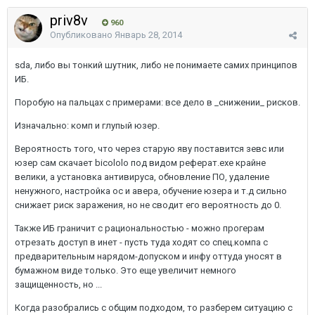
priv8v
960
Опубликовано
Январь 28, 2014
sda, либо вы тонкий шутник, либо не понимаете самих принципов
ИБ.
Поробую на пальцах с примерами: все дело в _снижении_ рисков.
Изначально: комп и глупый юзер.
Вероятность того, что через старую яву поставится зевс или
юзер сам скачает bicololo под видом реферат.ехе крайне
велики, а установка антивируса, обновление ПО, удаление
ненужного, настройка ос и авера, обучение юзера и т.д сильно
снижает риск заражения, но не сводит его вероятность до 0.
Также ИБ граничит с рациональностью - можно прогерам
отрезать доступ в инет - пусть туда ходят со спец.компа с
предварительным нарядом-допуском и инфу оттуда уносят в
бумажном виде только. Это еще увеличит немного
защищенность, но ...
Когда разобрались с общим подходом, то разберем ситуацию с