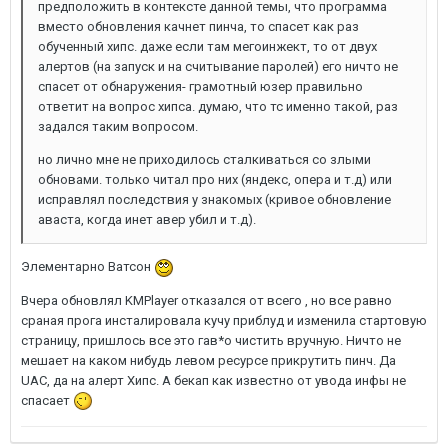
предположить в контексте данной темы, что программа
вместо обновления качнет пинча, то спасет как раз
обученный хипс. даже если там мегоинжект, то от двух
алертов (на запуск и на считывание паролей) его ничто не
спасет от обнаружения- грамотный юзер правильно
ответит на вопрос хипса. думаю, что тс именно такой, раз
задался таким вопросом.
но лично мне не приходилось сталкиваться со злыми
обновами. только читал про них (яндекс, опера и т.д) или
исправлял последствия у знакомых (кривое обновление
аваста, когда инет авер убил и т.д).
Элементарно Ватсон
Вчера обновлял KMPlayer отказался от всего , но все равно
сраная прога инсталировала кучу приблуд и изменила стартовую
страницу, пришлось все это гав*о чистить вручную. Ничто не
мешает на каком нибудь левом ресурсе прикрутить пинч. Да
UAC, да на алерт Хипс. А бекап как известно от увода инфы не
спасает