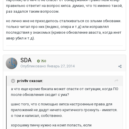
правильно ответит на вопрос хипса. думаю, что тс именно такой,
раз задался таким вопросом.
но лично мне не приходилось сталкиваться со злыми обновами.
только читал про них (яндекс, опера и т.д) или исправлял
последствия у знакомых (кривое обновление аваста, когда инет
авер убил и т.д).
SDA
750
Опубликовано
Январь 27, 2014
priv8v сказал:
а что еще кроме бэкапа может спасти от ситуации, когда ПО
после обновления сходит с ума?
шанс того, что с помощью хипса настроенные права для
приложений не дадут ничего критичного грохнуть - имеется.
о том и написал, собственно.
хорошему пинчу нужно на комп попасть, если