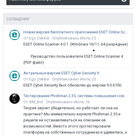
СООБЩЕНИЯ
Новая версия бесплатного приложения ESET Online Scanner доступна пользователям
От Ego Dekker ·
Опубликовано
Июль 25
ESET Online Scanner 4.0.1 (Windows 10/11, 64-разрядная)
●
Руководство пользователя ESET Online Scanner 4
(PDF-файл)
Актуальные версии ESET Cyber Security 9
От Ego Dekker ·
Опубликовано
Июль 25
ESET Cyber Security был обновлён до версии 9.0.6700.
Тестирование Phishman 2.35, системы повышения осведомлённости пользователей в сфере ИБ
От AM_Bot ·
Опубликовано
Июль 16
Теория звучит убедительно, но работает ли она на
практике? Мы внимательно изучили Phishman 2.35 и
решили не останавливаться на описании её
возможностей. Вместо этого протестировали
платформу на собственных сотрудниках и удивились, к