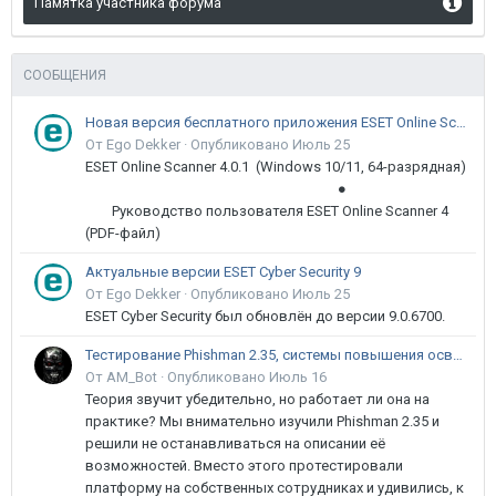
Памятка участника форума
СООБЩЕНИЯ
Новая версия бесплатного приложения ESET Online Scanner доступна пользователям
От Ego Dekker ·
Опубликовано
Июль 25
ESET Online Scanner 4.0.1 (Windows 10/11, 64-разрядная)
●
Руководство пользователя ESET Online Scanner 4
(PDF-файл)
Актуальные версии ESET Cyber Security 9
От Ego Dekker ·
Опубликовано
Июль 25
ESET Cyber Security был обновлён до версии 9.0.6700.
Тестирование Phishman 2.35, системы повышения осведомлённости пользователей в сфере ИБ
От AM_Bot ·
Опубликовано
Июль 16
Теория звучит убедительно, но работает ли она на
практике? Мы внимательно изучили Phishman 2.35 и
решили не останавливаться на описании её
возможностей. Вместо этого протестировали
платформу на собственных сотрудниках и удивились, к