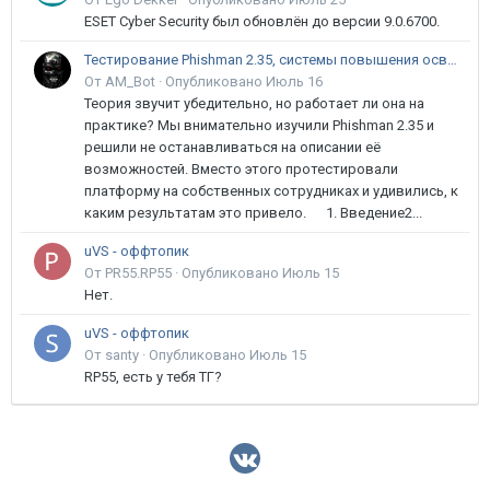
ESET Cyber Security был обновлён до версии 9.0.6700.
Тестирование Phishman 2.35, системы повышения осведомлённости пользователей в сфере ИБ
От AM_Bot ·
Опубликовано
Июль 16
Теория звучит убедительно, но работает ли она на
практике? Мы внимательно изучили Phishman 2.35 и
решили не останавливаться на описании её
возможностей. Вместо этого протестировали
платформу на собственных сотрудниках и удивились, к
каким результатам это привело. 1. Введение2...
uVS - оффтопик
От PR55.RP55 ·
Опубликовано
Июль 15
Нет.
uVS - оффтопик
От santy ·
Опубликовано
Июль 15
RP55, есть у тебя ТГ?