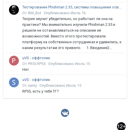
Тестирование Phishman 2.35, системы повышения осведомлённости пользователей в сфере ИБ
От AM_Bot ·
Опубликовано
Июль 16
Теория звучит убедительно, но работает ли она на
практике? Мы внимательно изучили Phishman 2.35 и
решили не останавливаться на описании её
возможностей. Вместо этого протестировали
платформу на собственных сотрудниках и удивились, к
каким результатам это привело. 1. Введение2...
uVS - оффтопик
От PR55.RP55 ·
Опубликовано
Июль 15
Нет.
uVS - оффтопик
От santy ·
Опубликовано
Июль 15
RP55, есть у тебя ТГ?