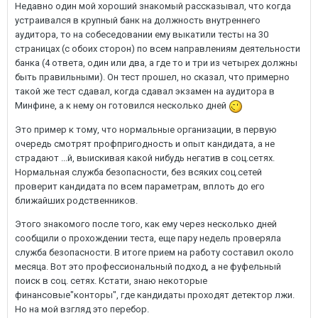
Недавно один мой хороший знакомый рассказывал, что когда
устраивался в крупный банк на должность внутреннего
аудитора, то на собеседовании ему выкатили тесты на 30
страницах (с обоих сторон) по всем направлениям деятельности
банка (4 ответа, один или два, а где то и три из четырех должны
быть правильными). Он тест прошел, но сказал, что примерно
такой же тест сдавал, когда сдавал экзамен на аудитора в
Минфине, а к нему он готовился несколько дней
Это пример к тому, что нормальные организации, в первую
очередь смотрят профпригодность и опыт кандидата, а не
страдают ...й, выискивая какой нибудь негатив в соц.сетях.
Нормальная служба безопасности, без всяких соц.сетей
проверит кандидата по всем параметрам, вплоть до его
ближайших родственников.
Этого знакомого после того, как ему через несколько дней
сообщили о прохождении теста, еще пару недель проверяла
служба безопасности. В итоге прием на работу составил около
месяца. Вот это профессиональный подход, а не фуфельный
поиск в соц. сетях. Кстати, знаю некоторые
финансовые"конторы", где кандидаты проходят детектор лжи.
Но на мой взгляд это перебор.