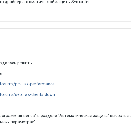
 это драйвер автоматической защиты Symantec.
 удалось решить.
ия
orums/pc-...isk-performance
orums/sep...ws-clients-down
 программ-шпионов" в разделе "Автоматическая защита" выбрать з
льных параметрах"