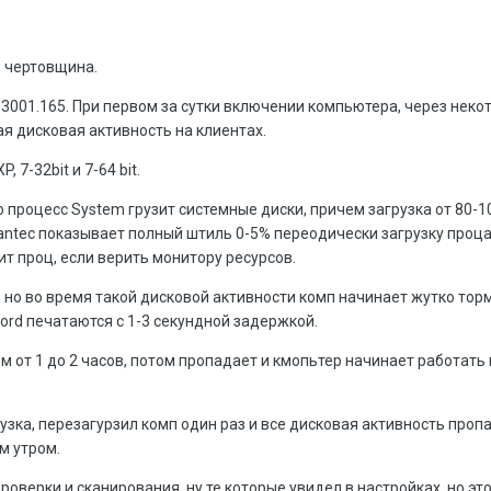
ь чертовщина.
1.3001.165. При первом за сутки включении компьютера, через нек
 дисковая активность на клиентах.
 7-32bit и 7-64 bit.
 процесс System грузит системные диски, причем загрузка от 80-
ntec показывает полный штиль 0-5% переодически загрузку проца 
ит проц, если верить монитору ресурсов.
е, но во время такой дисковой активности комп начинает жутко тор
rd печатаются с 1-3 секундной задержкой.
 от 1 до 2 часов, потом пропадает и кмопьтер начинает работать
узка, перезагурзил комп один раз и все дисковая активность проп
м утром.
оверки и сканирования, ну те которые увидел в настройках, но это