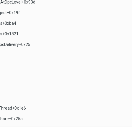
ckAtDpcLevel+0x93d
bject+0x19f
ess+0xba4
ess+0x1821
ApcDelivery+0x25
mThread+0x1e6
aphore+0x25a