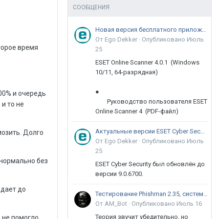
СООБЩЕНИЯ
Новая версия бесплатного приложения ESET Online Scanner доступна пользователям
От Ego Dekker ·
Опубликовано
Июль
оторое время
25
ESET Online Scanner 4.0.1 (Windows
10/11, 64-разрядная)
●
100% и очередь
Руководство пользователя ESET
и то не
Online Scanner 4 (PDF-файл)
Актуальные версии ESET Cyber Security 9
мозить. Долго
От Ego Dekker ·
Опубликовано
Июль
25
 нормально без
ESET Cyber Security был обновлён до
версии 9.0.6700.
адает до
Тестирование Phishman 2.35, системы повышения осведомлённости пользователей в сфере ИБ
От AM_Bot ·
Опубликовано
Июль 16
Теория звучит убедительно, но
 не помогло.