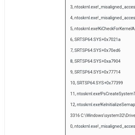
3, ntoskrnl.exe!_misaligned_acc
4, ntoskrnl.exe!_misaligned_acc
5, ntoskrnl.exe!KiCheckForKernel
6, SRTSP64.SYS+0x7021a
7, SRTSP64.SYS+0x70ed6
8, SRTSP64.SYS+0xa7904
9, SRTSP64.SYS+0x77714
10, SRTSP64.SYS+0x77399
11, ntoskrnl.exe!PsCreateSyste
12, ntoskrnl.exe!KeInitializeSem
3316 C:\Windows\system32\Dri
0, ntoskrnl.exe!_misaligned_acc