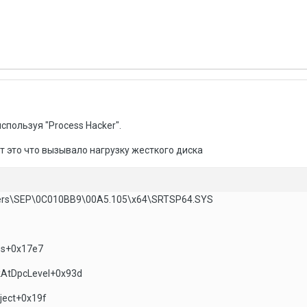
спользуя "Process Hacker".
т это что вызывало нагрузку жесткого диска
vers\SEP\0C010BB9\00A5.105\x64\SRTSP64.SYS
ess+0x17e7
ckAtDpcLevel+0x93d
bject+0x19f