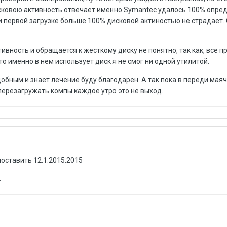
исковою активность отвечает именно Symantec удалось 100% опре
ри первой загрузке больше 100% дисковой актиностью не страдает
ивность и обращается к жесткому диску не понятно, так как, все п
о именно в нем использует диск я не смог ни одной утилитой.
добным и знает лечение буду благодарен. А так пока в переди мая
перезагружать компы каждое утро это не выход.
ставить 12.1.2015.2015
.