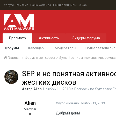
Услуги
Реклама
Наша команда
Наши принципы
О нас
Просмотр
Активность
Лидеры форума
Форумы
Календарь
Модераторы
Пользователи онл
Главная
Форумы вендоров
Symantec - комплексная информац
SEP и не понятная активно
жестких дисков
Автор
Alien
,
Ноябрь 11, 2013
в
Вопросы по Symantec End
Alien
Опубликовано
Ноябрь 11, 2013
Member
Добрый день!