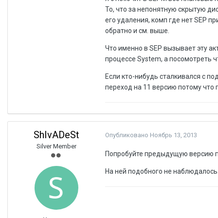
То, что за непонятную скрытую д
его удаления, комп где нет SEP п
обратно и см. выше.
Что именно в SEP вызывает эту акт
процессе System, а посомотреть чт
Если кто-нибудь сталкивался с по
переход на 11 версию потому что 
ShIvADeSt
Опубликовано
Ноябрь 13, 2013
Silver Member
Попробуйте предыдущую версию по
На ней подобного не наблюдалось