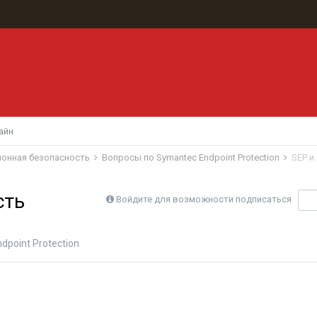
айн
ионная безопасность
Вопросы по Symantec Endpoint Protection
SEP и
сть
Войдите для возможности подписаться
П
point Protection