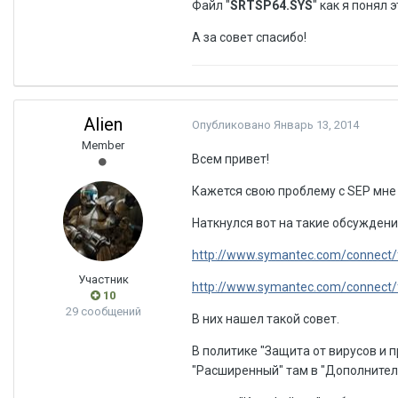
Файл "
SRTSP64.SYS
" как я понял
А за совет спасибо!
Alien
Опубликовано
Январь 13, 2014
Member
Всем привет!
Кажется свою проблему с SEP мне
Наткнулся вот на такие обсужден
http://www.symantec.com/connect/f
Участник
http://www.symantec.com/connect/f
10
29 сообщений
В них нашел такой совет.
В политике "Защита от вирусов и
"Расширенный" там в "Дополните