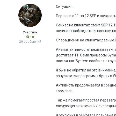
Ситуация.
Перешли с 11 на 12 SEP и началас
Сейчас на клиентах стоит SEP 12.
начинает наблюдаться повышенная
Участник
10
Операционки на клиентах разные XP,
29 сообщений
Анализ активносто показывает что
достигает 11. Сами процессы Syma
постоянно. System вообще не груз
Я бы и не обратил на это внимани
запускаются программы буквы в Wo
Активноть продолжается в среднем
тормозов.
Так же помогает простая перезагр
следующего включения очередны
Я отключит в SEPM все плановые пр