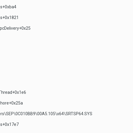
ess+0xba4
ess+0x1821
ApcDelivery+0x25
mThread+0x1e6
aphore+0x25a
vers\SEP\0C010BB9\00A5.105\x64\SRTSP64.SYS
ess+0x17e7