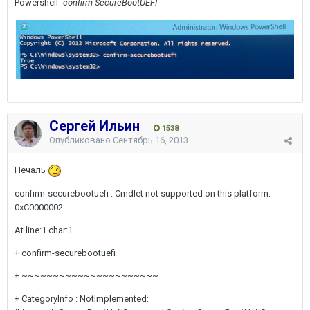
Powershell-
confirm-SecureBootUEFI
Сергей Ильин
1538
Опубликовано
Сентябрь 16, 2013
Печаль
confirm-securebootuefi : Cmdlet not supported on this platform:
0xC0000002
At line:1 char:1
+ confirm-securebootuefi
+ ~~~~~~~~~~~~~~~~~~~~~~
+ CategoryInfo : NotImplemented: