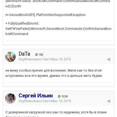
(Microsoft.Secur...BootUefiCommand:ConfirmSecureBootUefiComma
nd) [Confir
m-SecureBootUEFI], PlatformNotSupportedException
+ FullyQualifiedErrorId :
GetFWVarFailed,Microsoft.SecureBoot.Commands.ConfirmSecureBoo
tUefiCommand
DaTa
182
Опубликовано
Сентябрь 19, 2013
не вижу особых причин для волнения. Жили как то без этой
штуковины все это время, думаю что и дальше жить будем.
Сергей Ильин
1538
Опубликовано
Сентябрь 19, 2013
С доверенной загрузкой оно как-то надежнее, хотя бы в плане