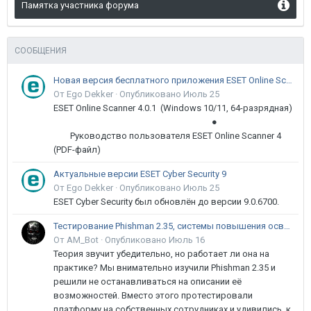
Памятка участника форума
СООБЩЕНИЯ
Новая версия бесплатного приложения ESET Online Scanner доступна пользователям
От Ego Dekker ·
Опубликовано
Июль 25
ESET Online Scanner 4.0.1 (Windows 10/11, 64-разрядная)
●
Руководство пользователя ESET Online Scanner 4
(PDF-файл)
Актуальные версии ESET Cyber Security 9
От Ego Dekker ·
Опубликовано
Июль 25
ESET Cyber Security был обновлён до версии 9.0.6700.
Тестирование Phishman 2.35, системы повышения осведомлённости пользователей в сфере ИБ
От AM_Bot ·
Опубликовано
Июль 16
Теория звучит убедительно, но работает ли она на
практике? Мы внимательно изучили Phishman 2.35 и
решили не останавливаться на описании её
возможностей. Вместо этого протестировали
платформу на собственных сотрудниках и удивились, к