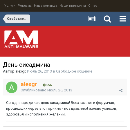
Услуги
Реклама
Наша команда
Наши принципы
О нас
Свободное общение
День сисадмина
Автор
alexgr
,
Июль 26, 2013
в
Свободное общение
alexgr
556
Опубликовано
Июль 26, 2013
Сегодня вроде как день сисадмина! Всех коллег и форумчан,
прошедших через это горнило - поздравляю! желаю успехов,
здоровья и исполнения желаний!