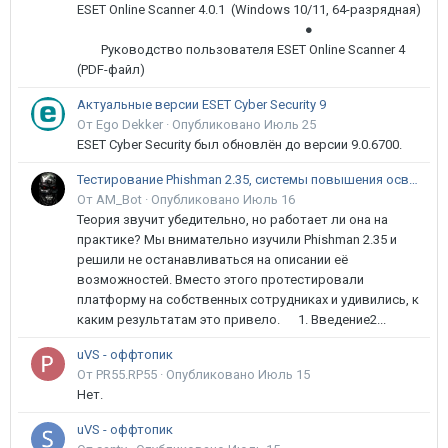
ESET Online Scanner 4.0.1 (Windows 10/11, 64-разрядная)
●
Руководство пользователя ESET Online Scanner 4
(PDF-файл)
Актуальные версии ESET Cyber Security 9
От Ego Dekker ·
Опубликовано
Июль 25
ESET Cyber Security был обновлён до версии 9.0.6700.
Тестирование Phishman 2.35, системы повышения осведомлённости пользователей в сфере ИБ
От AM_Bot ·
Опубликовано
Июль 16
Теория звучит убедительно, но работает ли она на
практике? Мы внимательно изучили Phishman 2.35 и
решили не останавливаться на описании её
возможностей. Вместо этого протестировали
платформу на собственных сотрудниках и удивились, к
каким результатам это привело. 1. Введение2...
uVS - оффтопик
От PR55.RP55 ·
Опубликовано
Июль 15
Нет.
uVS - оффтопик